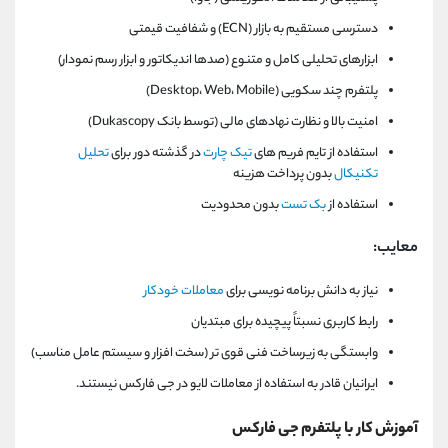
دسترسی مستقیم به بازار (ECN) و شفافیت قیمتی
ابزارهای تحلیلی کامل و متنوع (صدها اندیکاتور و ابزار رسم نمودار)
پلتفرم چند سکویی (Desktop، Web، Mobile)
امنیت بالا و نظارت نهادهای مالی (توسط بانک Dukascopy)
استفاده از تایم فریم های
تیک چارت
در گذشته دور برای
تحلیل
تکنیکال
بدون پرداخت هزینه
استفاده از
بک تست
بدون محدودیت
معایب:
نیاز به دانش برنامه‌ نویسی برای
معاملات خودکار
رابط کاربری نسبتاً پیچیده برای مبتدیان
وابستگی به زیرساخت فنی قوی‌ تر (سخت‌ افزار و سیستم‌ عامل مناسب)
ایرانیان قادر به استفاده از معاملات لایو در جی فارکس نیستند.
آموزش کار با پلتفرم جی فارکس