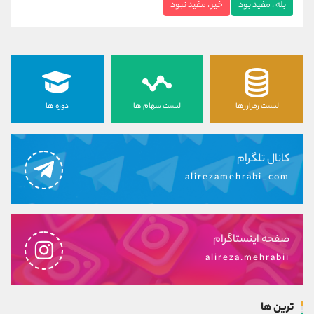
بله ، مفید بود
خیر ، مفید نبود
لیست رمزارزها
لیست سهام ها
دوره ها
کانال تلگرام
alirezamehrabi_com
صفحه اینستاگرام
alireza.mehrabii
ترین ها