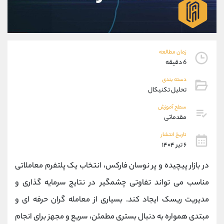
موبایل
09927779040
واتساپ
شروع گفتگو
تلگرام
@Armteam_admin_por
داخلی
107
زمان مطالعه
6 دقیقه
پشتیبان فروش
(محسن یزدی)
دسته بندی
موبایل
09304891085
تحلیل تکنیکال
واتساپ
شروع گفتگو
سطح آموزش
تلگرام
@Armteam_admin_103
مقدماتی
داخلی
103
تاریخ انتشار
۶ تیر ۱۴۰۴
اطلاعات تماس
(دفتر فروش)
در بازار پیچیده و پر نوسان فارکس، انتخاب یک پلتفرم معاملاتی
تلفن
021-22021030
تلفن
021-22021040
مناسب می‌ تواند تفاوتی چشمگیر در نتایج سرمایه‌ گذاری و
بدون پیش شماره
90001030
مدیریت ریسک ایجاد کند. بسیاری از معامله‌ گران حرفه‌ ای و
اینستاگرام
@alireza.mehrabii
کانال تلگرام
@alirezamehrabi_com
مبتدی همواره به‌ دنبال بستری مطمئن، سریع و مجهز برای انجام