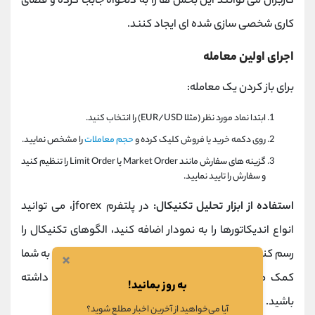
کاربران می‌ توانند این بخش‌ ها را به‌ دلخواه جابجا کرده و فضای
کاری شخصی‌ سازی‌ شده‌ ای ایجاد کنند.
اجرای اولین معامله
برای باز کردن یک معامله:
ابتدا نماد مورد نظر (مثلا EUR/USD) را انتخاب کنید.
روی دکمه خرید یا فروش کلیک کرده و
حجم معاملات
را مشخص نمایید.
گزینه‌ های سفارش مانند Market Order یا Limit Order را تنظیم کنید
و سفارش را تایید نمایید.
استفاده از ابزار تحلیل تکنیکال:
در پلتفرم jforex، می‌ توانید
انواع اندیکاتورها را به نمودار اضافه کنید، الگوهای تکنیکال را
رسم کنید و هشدارهای قیمتی تنظیم نمایید. این ابزارها به شما
×
کمک می‌ کنند تصمیم‌ گیری دقیق‌ تری در معاملات داشته
به روز بمانید!
باشید.
آیا می‌خواهید از آخرین اخبار مطلع شوید؟