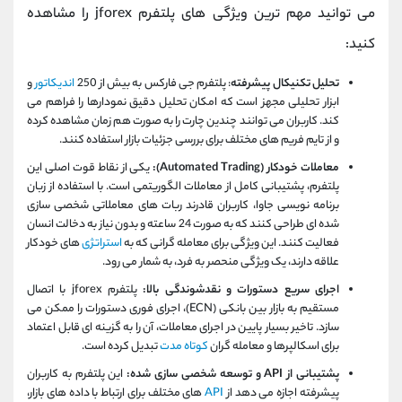
می توانید مهم ترین ویژگی های پلتفرم jforex را مشاهده
کنید:
تحلیل تکنیکال پیشرفته
: پلتفرم جی فارکس به بیش از 250
اندیکاتور
و
ابزار تحلیلی مجهز است که امکان تحلیل دقیق نمودارها را فراهم می‌
کند. کاربران می‌ توانند چندین چارت را به‌ صورت هم‌ زمان مشاهده کرده
و از تایم‌ فریم‌ های مختلف برای بررسی جزئیات بازار استفاده کنند.
معاملات خودکار (Automated Trading):
یکی از نقاط قوت اصلی این
پلتفرم، پشتیبانی کامل از معاملات الگوریتمی است. با استفاده از زبان
برنامه‌ نویسی جاوا، کاربران قادرند ربات‌ های معاملاتی شخصی‌ سازی‌
شده‌ ای طراحی کنند که به‌ صورت 24 ساعته و بدون نیاز به دخالت انسان
فعالیت کنند. این ویژگی برای معامله‌ گرانی که به
استراتژی‌
های خودکار
علاقه دارند، یک ویژگی منحصر به فرد، به شمار می‌ رود.
اجرای سریع دستورات و نقدشوندگی بالا:
پلتفرم jforex با اتصال
مستقیم به بازار بین‌ بانکی (ECN)، اجرای فوری دستورات را ممکن می‌
سازد. تاخیر بسیار پایین در اجرای معاملات، آن را به گزینه‌ ای قابل‌ اعتماد
برای اسکالپرها و معامله‌ گران
کوتاه‌ مدت
تبدیل کرده است.
پشتیبانی از API و توسعه شخصی‌ سازی‌ شده:
این پلتفرم به کاربران
پیشرفته اجازه می‌ دهد از
API
های مختلف برای ارتباط با داده‌ های بازار،