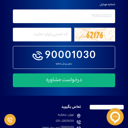
شماره موبایل
90001030
بدون پیش شماره
تماس بگیرید
تهران، زعفرانیه
021-22021030
90001030
(بدون پیش شماره)