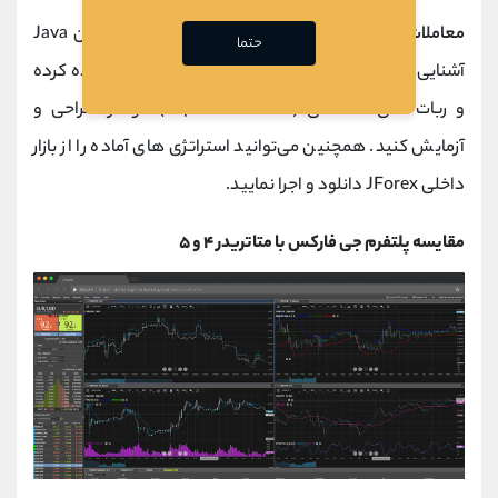
معاملات خودکار (با JForex Strategy Editor):
اگر با زبان Java
حتما
آشنایی دارید، می‌ توانید از ابزار Strategy Editor استفاده کرده
و ربات‌ های معاملاتی (Expert Advisors) خود را طراحی و
آزمایش کنید. همچنین می‌توانید استراتژی‌ های آماده را از بازار
داخلی JForex دانلود و اجرا نمایید.
مقایسه پلتفرم جی فارکس با متاتریدر ۴ و ۵