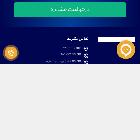
تماس بگیرید
تهران، زعفرانیه
021-22021030
90001030
(بدون پیش شماره)
پشتیبانی
دسترسی سریع
سوالات متداول
مطالب آموزشی بورس
دانلود اپلیکیشن اختصاصی
لیست دوره های آموزشی
نرم افزار های کاربردی
معرفی سهام ها
قوانین و مقررات
تحلیل تکنیکال رمز ارزها
کانال رسمی در پیام رسان بله
درباره ما