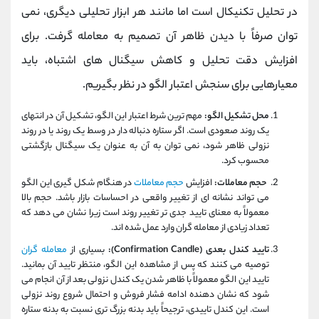
در تحلیل تکنیکال است اما مانند هر ابزار تحلیلی دیگری، نمی‌
توان صرفاً با دیدن ظاهر آن تصمیم به معامله گرفت. برای
افزایش دقت تحلیل و کاهش سیگنال‌ های اشتباه، باید
معیارهایی برای سنجش اعتبار الگو در نظر بگیریم.
محل تشکیل الگو:
مهم‌ ترین شرط اعتبار این الگو، تشکیل آن در انتهای
یک روند صعودی است. اگر ستاره دنباله دار در وسط یک روند یا در روند
نزولی ظاهر شود، نمی‌ توان به آن به‌ عنوان یک سیگنال بازگشتی
محسوب کرد.
حجم معاملات:
افزایش
حجم معاملات
در هنگام شکل‌ گیری این الگو
می‌ تواند نشانه‌ ای از تغییر واقعی در احساسات بازار باشد. حجم بالا
معمولاً به معنای تایید جدی‌ تر تغییر روند است زیرا نشان می‌ دهد که
تعداد زیادی از معامله‌ گران وارد عمل شده‌ اند.
تایید کندل بعدی (Confirmation Candle):
بسیاری از
معامله گران
توصیه می‌ کنند که پس از مشاهده این الگو، منتظر تایید آن بمانید.
تایید این الگو معمولاً با ظاهر شدن یک کندل نزولی بعد از آن انجام می‌
شود که نشان‌ دهنده ادامه فشار فروش و احتمال شروع روند نزولی
است. این کندل تاییدی، ترجیحاً باید بدنه بزرگ‌ تری نسبت به بدنه ستاره