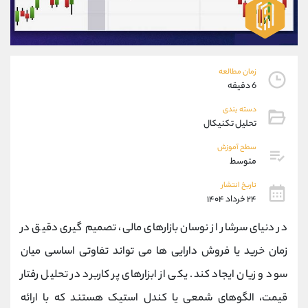
موبایل
09194198792
واتساپ
شروع گفتگو
تلگرام
@Armteam_admin_33
داخلی
118
زمان مطالعه
6 دقیقه
پشتیبان فروش
(ایمان پوراسماعیلی)
دسته بندی
موبایل
09927779040
تحلیل تکنیکال
واتساپ
شروع گفتگو
سطح آموزش
تلگرام
@Armteam_admin_por
متوسط
داخلی
107
تاریخ انتشار
۲۴ خرداد ۱۴۰۴
اطلاعات تماس
(دفتر فروش)
در دنیای سرشار از نوسان بازارهای مالی، تصمیم‌ گیری دقیق در
تلفن
021-22021030
تلفن
021-22021040
زمان خرید یا فروش دارایی‌ ها می‌ تواند تفاوتی اساسی میان
بدون پیش شماره
90001030
سود و زیان ایجاد کند. یکی از ابزارهای پر کاربرد در تحلیل رفتار
اینستاگرام
@alireza.mehrabii
کانال تلگرام
@alirezamehrabi_com
قیمت، الگوهای شمعی یا کندل استیک هستند که با ارائه