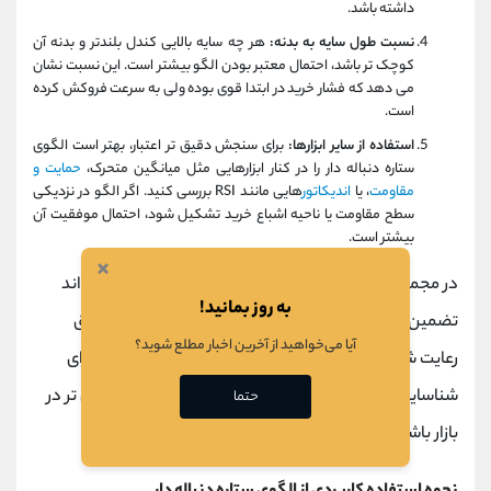
داشته باشد.
نسبت طول سایه به بدنه:
هر چه سایه بالایی کندل بلندتر و بدنه آن
کوچک‌ تر باشد، احتمال معتبر بودن الگو بیشتر است. این نسبت نشان
می‌ دهد که فشار خرید در ابتدا قوی بوده ولی به‌ سرعت فروکش کرده
است.
استفاده از سایر ابزارها:
برای سنجش دقیق‌ تر اعتبار، بهتر است الگوی
ستاره دنباله دار را در کنار ابزارهایی مثل میانگین متحرک،
حمایت و
مقاومت
، یا
اندیکاتور
هایی مانند RSI بررسی کنید. اگر الگو در نزدیکی
سطح مقاومت یا ناحیه اشباع خرید تشکیل شود، احتمال موفقیت آن
بیشتر است.
×
در مجموع باید بگوییم که، هیچ الگویی به تنهایی نمی‌ تواند
به روز بمانید!
تضمین‌ کننده موفقیت در معامله باشد اما اگر شرایط فوق
آیا می‌خواهید از آخرین اخبار مطلع شوید؟
رعایت شود، الگوی ذکر شده می‌ تواند یک ابزار قدرتمند برای
شناسایی نقطه بازگشت روند و اتخاذ تصمیم‌ های منطقی‌ تر در
حتما
بازار باشد.