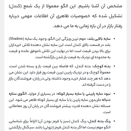
مشخص آن آشنا باشیم. این الگو معمولا از یک شمع (کندل)
تشکیل شده که خصوصیات ظاهری آن اطلاعات مهمی درباره
رفتار بازار در آن بازه زمانی به ما می‌ دهد.
سایه بالایی بلند:
مهم ترین ویژگی این الگو، وجود یک سایه (Shadow)
بلند در قسمت بالای کندل است. این سایه نشان‌ دهنده تلاش خریداران
برای بالا بردن قیمت است اما در نهایت این تلاش ناموفق مانده و قیمت
به محدوده ای نزدیک به قیمت باز شدن بازگشته است.
بدنه کوچک:
بدنه کندل، که فاصله بین قیمت باز و بسته شدن است،
معمولاً کوچک و در نزدیک پایین‌ ترین قیمت روز قرار دارد. این نشان می‌
دهد که هر چند فشار خرید وجود داشته، ولی در پایان، فروشندگان بازار
را در دست گرفته‌ اند.
نبود سایه پایینی یا سایه بسیار کوتاه:
در بسیاری از موارد،
الگوی ستاره
دنباله دار
بدون سایه پایین یا با سایه‌ ای بسیار کوتاه ظاهر می‌ شود. این
مسئله نشان‌ دهنده قدرت بیشتر فروشندگان در پایان آن روز معاملاتی
است.
رنگ بدنه کندل:
رنگ کندل (سبز یا قرمز بودن آن) الزاماً برای شناسایی
الگو مهم نیست اما اگر بدنه کندل قرمز (نزولی) باشد، سیگنال بازگشتی