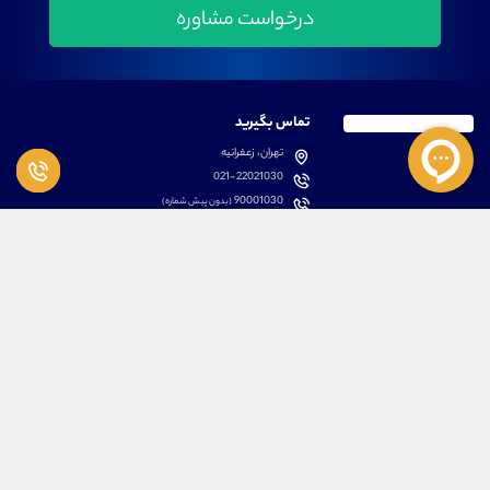
تماس بگیرید
تهران، زعفرانیه
021-22021030
90001030
(بدون پیش شماره)
پشتیبانی
دسترسی سریع
سوالات متداول
مطالب آموزشی بورس
دانلود اپلیکیشن اختصاصی
لیست دوره های آموزشی
نرم افزار های کاربردی
معرفی سهام ها
قوانین و مقررات
تحلیل تکنیکال رمز ارزها
کانال رسمی در پیام رسان بله
درباره ما