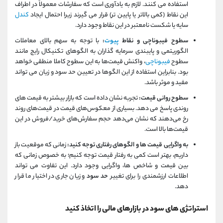
استفاده می کنند. لازم به یادآوری است که سفارشات معمولاً در اطراف
این نقاط (کمی بالاتر یا پایین تر) قرار می گیرند زیرا احتمال ایجاد
کندل
سایه یا شکست نامعتبر در این نقاط وجود دارد.
سطوح فیبوناچی و نقاط
پیوت
:
با توجه به سهم بالای معاملات
الگوریتمی و پایبندی سرمایه‌ گذاران به الگوهای تکنیکال رایج مانند
سطوح
فیبوناچی
، واکنش قیمت‌ها به این سطوح کاملا منطقی خواهد
بود. بنابراین استفاده از این الگوها در تعیین حد سود و زیان می تواند
مفید و موثر باشد.
سطوح روانی قیمت:
تجربه نشان داده است که بازار بیشتر به قیمت های
روندی پاسخ می دهد. بسیاری از معکوس‌های قیمت در قیمت‌های روند
رخ می‌دهند که نشان می‌دهد حجم سفارش‌های خرید/فروش در این
قیمت‌ها بالا است.
به واگرایی قیمت ها و الگوهای رفتاری توجه کنید:
زمانی که موقعیت باز
داریم، بهتر است کمی به رفتار قیمت توجه کنیم؛ به خصوص زمانی که
بین قیمت و شاخص ها، واگرایی وجود دارد. این تفاوت می تواند
اطلاعات ارزشمندی را برای تغییر
حد سود
و زیان جاری در اختیار ما قرار
دهد.
استراتژی های سود در بازارهای مالی را اتخاذ کنید