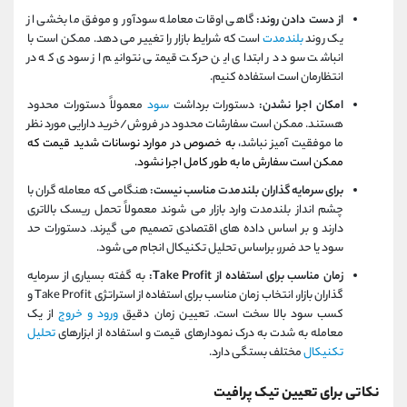
از دست دادن روند:
گاهی اوقات معامله سودآور و موفق ما بخشی از
یک روند
بلندمدت
است که شرایط بازار را تغییر می دهد. ممکن است با
انباشت سود در ابتدای این حرکت قیمتی نتوانیم از سودی که در
انتظارمان است استفاده کنیم.
امکان اجرا نشدن:
دستورات برداشت
سود
معمولاً دستورات محدود
هستند. ممکن است سفارشات محدود در فروش/خرید دارایی مورد نظر
ما موفقیت آمیز نباشد،
به خصوص در موارد نوسانات شدید قیمت که
ممکن است سفارش ما به طور کامل اجرا نشود.
برای سرمایه گذاران بلندمدت مناسب نیست:
هنگامی که معامله گران با
چشم انداز بلندمدت وارد بازار می شوند معمولاً تحمل ریسک بالاتری
دارند و بر اساس داده های اقتصادی تصمیم می گیرند. دستورات حد
سود یا حد ضرر، براساس تحلیل تکنیکال انجام می شود.
زمان مناسب برای استفاده از Take Profit:
به گفته بسیاری از سرمایه
گذاران بازار، انتخاب زمان مناسب برای استفاده از استراتژی Take Profit و
کسب سود بالا سخت است. تعیین زمان دقیق
ورود و خروج
از یک
معامله به شدت به درک نمودارهای قیمت و استفاده از ابزارهای
تحلیل
تکنیکال
مختلف بستگی دارد.
نکاتی برای تعیین تیک پرافیت