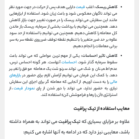
کاهش ریسک:
اغلب
قیمت
دارایی هدف پس از حرکت در جهت مورد نظر
می تواند ناگهان معکوس شود و باعث زیان شود. استفاده از ابزارهایی
مانند این سفارش می تواند ریسک را در صورت تغییر جهت بازار کاهش
دهد. همچنین می توانیم با برداشت بخشی از سرمایه، ریسک باز ماندن
کل معامله را کاهش دهیم. همچنین می توانیم با استفاده از حد سود
علاوه بر حد ضرر متغیر یا با تنظیم نقطه توقف ضرر روی نقطه سر به سر،
برخی معاملات را انجام دهیم.
کاهش تاثیر احساسات:
یکی از مهم ترین عواملی که می تواند باعث
سقوط سرمایه گذار شود،
احساسات
آنهاست. هر گونه احساس ترس،
عدم اطمینان و شک می تواند سرنوشت یک معامله موفق را تغییر
دهد. با کمک این فرمان می توانیم آرامش لازم برای حضور در
بازارهای
مالی
را به دست آوریم. از آنجایی که معامله گر برای اجرای این سفارش
نیازی به حضور ندارد، می تواند با دور شدن از پای
نمودار قیمت
، از
استراتژی «آن را رها و فراموشش کن» استفاده کند.
معایب استفاده از تیک پرافیت
علاوه بر مزایای بسیاری که
تیک پرافیت
می تواند به همراه داشته
باشد، معایبی نیز دارد که در ادامه به آنها اشاره می کنیم: