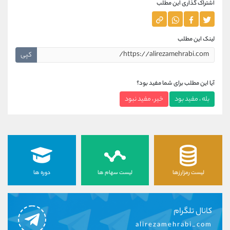
اشتراک گذاری این مطلب
لینک این مطلب
کپی
آیا این مطلب برای شما مفید بود؟
بله ، مفید بود
خیر ، مفید نبود
لیست رمزارزها
لیست سهام ها
دوره ها
کانال تلگرام
alirezamehrabi_com