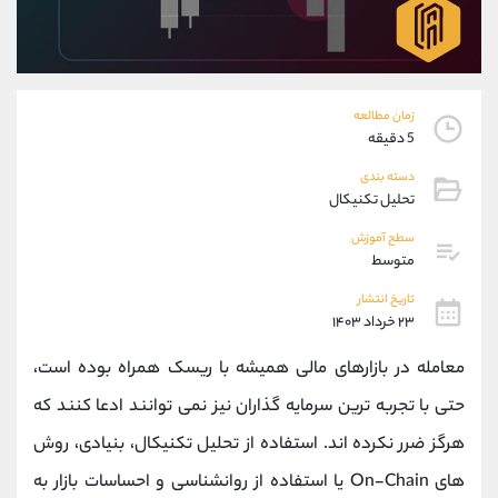
موبایل
09304891085
واتساپ
شروع گفتگو
تلگرام
@Armteam_admin_103
داخلی
103
زمان مطالعه
5 دقیقه
پشتیبان فروش
(یوسف فرخنده)
دسته بندی
موبایل
09194198792
تحلیل تکنیکال
واتساپ
شروع گفتگو
سطح آموزش
تلگرام
@Armteam_admin_33
متوسط
داخلی
118
تاریخ انتشار
۲۳ خرداد ۱۴۰۳
اطلاعات تماس
(دفتر فروش)
معامله در بازارهای مالی همیشه با ریسک همراه بوده است،
تلفن
021-22021030
تلفن
021-22021040
حتی با تجربه ترین سرمایه گذاران نیز نمی توانند ادعا کنند که
بدون پیش شماره
90001030
هرگز ضرر نکرده اند. استفاده از تحلیل تکنیکال، بنیادی، روش
اینستاگرام
@alireza.mehrabii
کانال تلگرام
@alirezamehrabi_com
های On-Chain یا استفاده از روانشناسی و احساسات بازار به