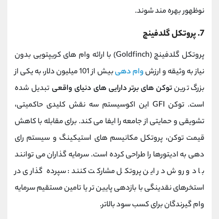
نوظهور بهره‌ مند شوند.
7. پروتکل گلدفینچ
پروتکل گلدفینچ (Goldfinch) با ارائه وام ‌های کریپتویی بدون
نیاز به وثیقه و ارزش
وام ‌دهی
بیش از 101 میلیون دلار، به یکی از
بزرگ ‌ترین
توکن های برتر دارایی های دنیای واقعی
تبدیل شده
است. توکن GFI این اکوسیستم سه نقش کلیدی حاکمیتی،
تشویقی و حمایتی از جامعه را ایفا می‌ کند. برای مقابله با کاهش
قیمت توکن، پروتکل مکانیسم ‌های استیکینگ و سیستم رای
‌دهی به ادیتورها را طراحی کرده است. سرمایه‌ گذاران می‌ توانند
با دو روش در این پروتکل مشارکت کنند: سپرده‌ گذاری در
استخرهای نقدینگی با بازدهی پایین ‌تر یا تامین مستقیم سرمایه
وام‌ گیرندگان برای کسب سود بالاتر.