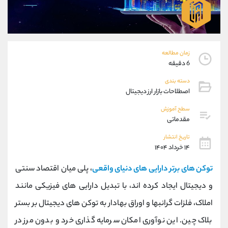
موبایل
09304891085
واتساپ
شروع گفتگو
تلگرام
@Armteam_admin_103
داخلی
103
زمان مطالعه
6 دقیقه
پشتیبان فروش
(فائزه تهرانی)
دسته بندی
موبایل
09101364784
اصطلاحات بازار ارز دیجیتال
واتساپ
شروع گفتگو
سطح آموزش
تلگرام
@Armteam_admin_104
مقدماتی
داخلی
104
تاریخ انتشار
۱۴ خرداد ۱۴۰۴
اطلاعات تماس
(دفتر فروش)
توکن‌ های برتر دارایی‌ های دنیای واقعی
، پلی میان اقتصاد سنتی
تلفن
021-22021030
تلفن
021-22021040
و دیجیتال ایجاد کرده‌ اند، با تبدیل دارایی‌ های فیزیکی مانند
بدون پیش شماره
90001030
املاک، فلزات گرانبها و اوراق بهادار به توکن‌ های دیجیتال بر بستر
اینستاگرام
@alireza.mehrabii
کانال تلگرام
@alirezamehrabi_com
بلاک‌ چین. این نوآوری امکان سرمایه‌ گذاری خرد و بدون مرز در