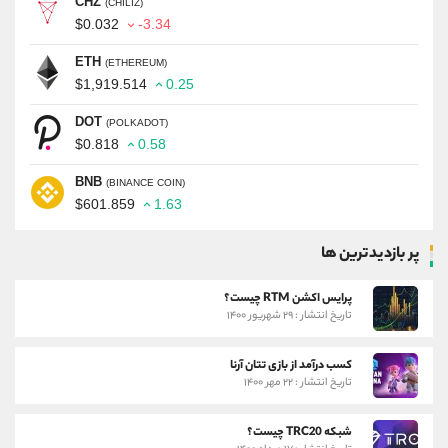
CHZ
(CHILIZ)
$0.032
-3.34
ETH
(ETHEREUM)
$1,919.514
0.25
DOT
(POLKADOT)
$0.818
0.58
BNB
(BINANCE COIN)
$601.859
1.63
پر بازدیدترین ها
پرایس اکشن RTM چیست؟
تاریخ انتشار : ۲۹ شهریور ۱۴۰۰
کسب درآمد از بازی تتان آرنا
تاریخ انتشار : ۲۲ مهر ۱۴۰۰
شبکه TRC20 چیست؟