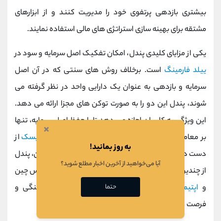
بیشتری بازدهی پرتفوی خود را مدیریت کنند و از ابزارهای
مشتقه برای بهینه ‌سازی استراتژی ‌های مالی استفاده نمایند.
یکی از مزایای کلیدی پندل، امکان تفکیک اصل سرمایه و سود در
ییلد فارمینگ
است. برخلاف روش ‌های سنتی که در آن اصل
سرمایه و بازدهی به ‌عنوان یک دارایی واحد در نظر گرفته می
‌شوند، پندل این دو را به صورت توکن‌ های مجزا ارائه می‌ دهد.
این ویژگی به کاربران اجازه می ‌دهد تا با حفظ اصل سرمایه، تنها
×
بر معامله سود حاصل از سرمایه‌ گذاری تمرکز کنند و
ریسک
از
به روز بمانید!
دست دادن سرمایه اولیه را به حداقل برسانند. علاوه بر این، پندل
آیا می‌خواهید از آخرین اخبار مطلع شوید؟
از چندین شبکه بلاک ‌چین از جمله
اتریوم
، آربیتروم، بایننس چین
حتما
و
اپتیمیسم
پشتیبانی می کند که دسترسی به نقدینگی و
فرصت ‌های سرمایه ‌گذاری را گسترش می ‌دهد.