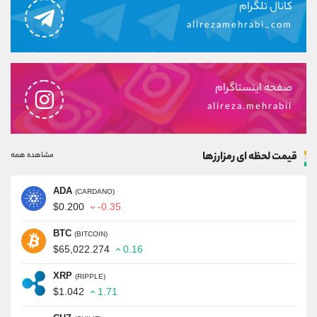
کانال تلگرام
alirezamehrabi_com
صفحه اینستاگرام
alireza.mehrabii
قیمت لحظه ای رمزارزها
مشاهده همه
ADA
(CARDANO)
$0.200
-0.35
BTC
(BITCOIN)
$65,022.274
0.16
XRP
(RIPPLE)
$1.042
1.71