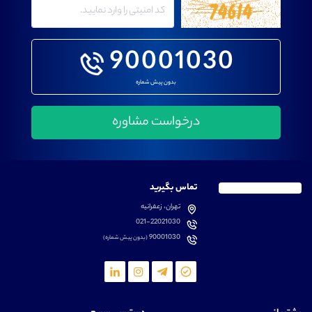
90001030
بدون پیش شماره
تماس بگیرید
تهران، زعفرانیه
021-22021030
90001030
(بدون پیش شماره)