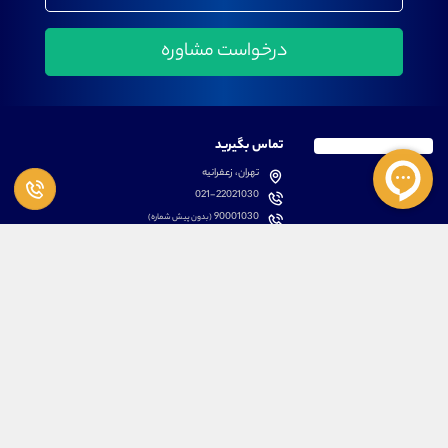
تماس بگیرید
تهران، زعفرانیه
021-22021030
90001030
(بدون پیش شماره)
پشتیبانی
دسترسی سریع
سوالات متداول
مطالب آموزشی بورس
دانلود اپلیکیشن اختصاصی
لیست دوره های آموزشی
نرم افزار های کاربردی
معرفی سهام ها
قوانین و مقررات
تحلیل تکنیکال رمز ارزها
کانال رسمی در پیام رسان بله
درباره ما