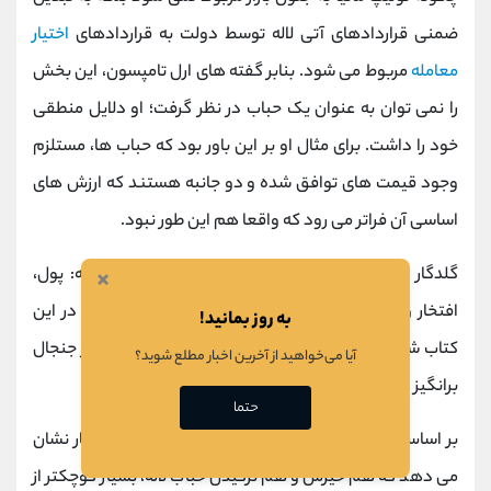
ضمنی قراردادهای آتی لاله توسط دولت به قراردادهای
اختیار
معامله
مربوط می‌ شود. بنابر گفته های ارل تامپسون، این بخش
را نمی توان به عنوان یک حباب در نظر گرفت؛ او دلایل منطقی
خود را داشت. برای مثال او بر این باور بود که حباب ها، مستلزم
وجود قیمت های توافق شده و دو جانبه هستند که ارزش های
اساسی آن فراتر می رود که واقعا هم این طور نبود.
×
گلدگار در سال 2007 میلادی کتابی با نام جنون گل لاله: پول،
افتخار و دانش در عصر طلایی کشور هلند ارائه داد. او در این
به روز بمانید!
کتاب شواهد بسیار زیادی ارائه می کند که داستان بسیار جنجال
آیا می‌خواهید از آخرین اخبار مطلع شوید؟
برانگیز
جنون گل لاله
را، یک افسانه معرفی می کند.
حتما
بر اساس تحقیقات گسترده آرشیوی، استدلال‌ های گلدگار نشان
می‌ دهد که هم خیزش و هم ترکیدن حباب لاله، بسیار کوچکتر از