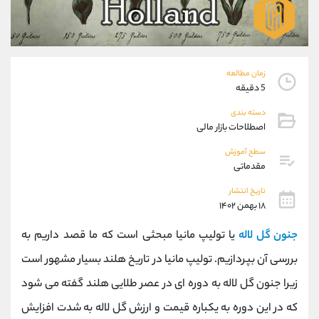
موبایل
09304891085
واتساپ
شروع گفتگو
تلگرام
@Armteam_admin_103
داخلی
103
زمان مطالعه
5 دقیقه
پشتیبان فروش
(ایمان پوراسماعیلی)
دسته بندی
موبایل
09927779040
اصطلاحات بازار مالی
واتساپ
شروع گفتگو
سطح آموزش
تلگرام
@Armteam_admin_por
مقدماتی
داخلی
107
تاریخ انتشار
۱۸ بهمن ۱۴۰۲
اطلاعات تماس
(دفتر فروش)
جنون گل لاله
یا
تولیپ مانیا مبحثی است که ما قصد داریم به
تلفن
021-22021030
تلفن
021-22021040
بررسی آن بپردازیم. تولیپ مانیا در تاریخ هلند بسیار مشهور است
بدون پیش شماره
90001030
زیرا جنون گل لاله به دوره ای در عصر طلایی هلند گفته می شود
اینستاگرام
@alireza.mehrabii
کانال تلگرام
@alirezamehrabi_com
که در این دوره به یکباره قیمت و ارزش گل لاله به شدت افزایش