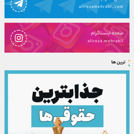
alirezamehrabi_com
صفحه اینستاگرام
alireza.mehrabii
ترین ها