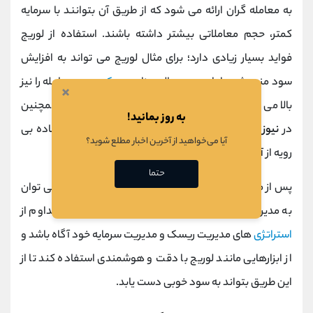
به معامله گران ارائه می شود که از طریق آن بتوانند با سرمایه
کمتر، حجم معاملاتی بیشتر داشته باشند. استفاده از لوریج
فواید بسیار زیادی دارد؛ برای مثال لوریج می‌ تواند به افزایش
سود منجر شود اما در عین حال میزان
ریسک
در هر معامله را نیز
×
بالا می ‌برد و این یکی از معایب لوریج به شمار می رود. همچنین
به روز بمانید!
در
نیوز تریدینگ
، به دلیل نوسانات ناگهانی قیمت، استفاده بی
آیا می‌خواهید از آخرین اخبار مطلع شوید؟
‌رویه از آن می‌ تواند باعث ضررهای سنگینی شود.
حتما
پس از مهم ترین فاکتورهای موفقیت در نیوز تریدینگ، می توان
به مدیریت ریسک اشاره کرد. معامله‌ گر باید به صورت مداوم از
استراتژی
‌های مدیریت ریسک و مدیریت سرمایه خود آگاه باشد و
از ابزارهایی مانند لوریج با دقت و هوشمندی استفاده کند تا از
این طریق بتواند به سود خوبی دست یابد.