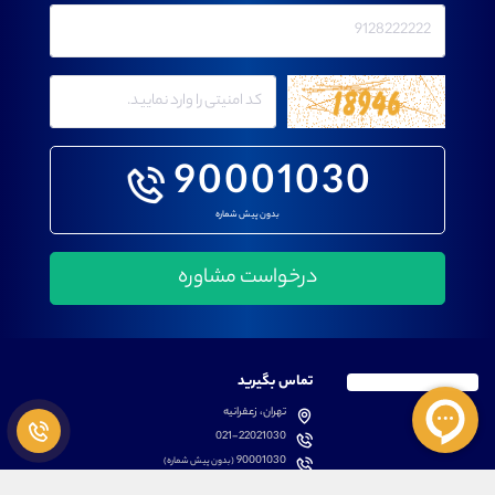
90001030
بدون پیش شماره
تماس بگیرید
تهران، زعفرانیه
021-22021030
90001030
(بدون پیش شماره)