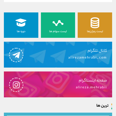
لیست رمزارزها
لیست سهام ها
دوره ها
کانال تلگرام
alirezamehrabi_com
صفحه اینستاگرام
alireza.mehrabii
ترین ها