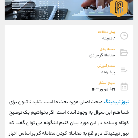
موبایل
09194198792
واتساپ
شروع گفتگو
تلگرام
@Armteam_admin_33
داخلی
118
زمان مطالعه
7 دقیقه
پشتیبان فروش
(محسن یزدی)
دسته بندی
موبایل
09304891085
معامله گر موفق
واتساپ
شروع گفتگو
سطح آموزش
تلگرام
@Armteam_admin_103
پیشرفته
داخلی
103
تاریخ انتشار
۱۹ شهریور ۱۴۰۲
اطلاعات تماس
(دفتر فروش)
نیوز تریدینگ
مبحث اصلی مورد بحث ما است، شاید تاکنون برای
تلفن
021-22021030
تلفن
021-22021040
شما هم این سوال به وجود آمده است؛ اگر بخواهیم یک توضیح
بدون پیش شماره
90001030
کوتاه و ساده در این مورد بیان کنیم اینگونه می توان گفت که
اینستاگرام
@alireza.mehrabii
کانال تلگرام
@alirezamehrabi_com
نیوز تریدینگ در واقع به معامله‌ کردن معامله گر بر اساس اخبار