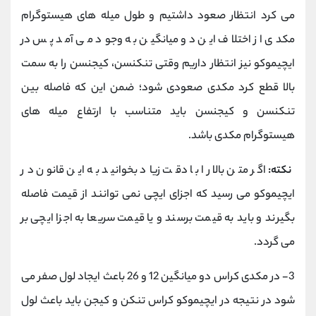
می کرد انتظار صعود داشتیم و طول میله های هیستوگرام
مکدی از اختلاف این دو میانگین به وجود می آمد پس در
ایچیموکو نیز انتظار داریم وقتی تنکنسن، کیجنسن را به سمت
بالا قطع کرد مکدی صعودی شود؛ ضمن این که فاصله بین
تنکنسن و کیجنسن باید متناسب با ارتفاع میله های
هیستوگرام مکدی باشد.
نکته:
اگر متن بالا را با دقت زیاد بخوانید به این قانون در
ایچیموکو می رسید که اجزای ایچی نمی توانند از قیمت فاصله
بگیرند و باید به قیمت برسند و یا قیمت سریعا به اجزا ایچی بر
می گردد.
3-
در مکدی کراس دو میانگین 12 و 26 باعث ایجاد لول صفر می
شود در نتیجه در ایچیموکو کراس تنکن و کیجن باید باعث لول