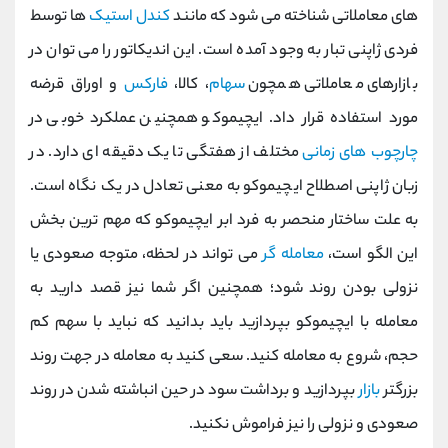
های معاملاتی شناخته می شود که مانند
کندل استیک
ها توسط
فردی ژاپنی تبار به وجود آمده است. این اندیکاتور را می توان در
بازارهای معاملاتی همچون
سهام
، کالا،
فارکس
و اوراق قرضه
مورد استفاده قرار داد.
ایچیموکو همچنین عملکرد‌ خوبی در
چارچوب ‌های زمانی
مختلف از هفتگی تا یک دقیقه ‌ای دارد. در
زبان ژاپنی اصطلاح ایچیموکو به معنی تعادل در یک نگاه است.
به علت ساختار منحصر به فرد ابر ایچیموکو که مهم ‌ترین بخش
این الگو است،
معامله‌ گر
می ‌تواند در لحظه، متوجه صعودی یا
نزولی بودن روند شود؛ همچنین اگر شما نیز قصد دارید به
معامله با ایچیموکو بپردازید باید بدانید که نباید با سهم کم
حجم، شروع به معامله کنید. سعی کنید به معامله در جهت روند
بزرگتر
بازار
بپردازید و برداشت سود در حین انباشته شدن در روند
صعودی و نزولی را نیز فراموش نکنید.