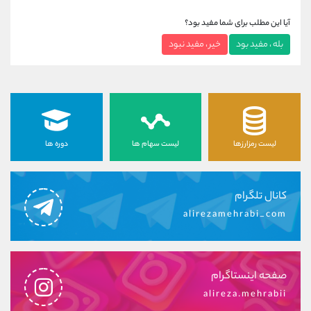
آیا این مطلب برای شما مفید بود؟
بله ، مفید بود
خیر ، مفید نبود
لیست رمزارزها
لیست سهام ها
دوره ها
کانال تلگرام
alirezamehrabi_com
صفحه اینستاگرام
alireza.mehrabii