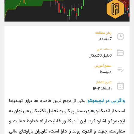
موبایل
09194198792
واتساپ
شروع گفتگو
تلگرام
@Armteam_admin_33
داخلی
118
زمان مطالعه
7 دقیقه
پشتیبان فروش
(فائزه تهرانی)
دسته بندی
موبایل
09101364784
تحلیل تکنیکال
واتساپ
شروع گفتگو
تلگرام
@Armteam_admin_104
سطح آموزش
متوسط
داخلی
104
تاریخ انتشار
۱ اسفند ۱۴۰۲
اطلاعات تماس
(دفتر فروش)
تلفن
021-22021030
واگرایی در ایچیموکو
یکی از مهم ترین قاعده ها برای تریدرها
تلفن
021-22021040
است؛ از اندیکاتورهای بسیار پر کاربرد تحلیل تکنیکال می توان به
بدون پیش شماره
90001030
ایچیموکو اشاره کرد. این اندیکاتور قابلیت ارائه خطوط حمایت و
اینستاگرام
@alireza.mehrabii
کانال تلگرام
@alirezamehrabi_com
مقاومت، جهت و قدرت روند را دارا است، کاربران بازارهای مالی