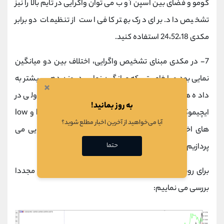
کومو و فضای بین اسپن آ و ب می توان واگرایی در تایم بالا را نیز
تشخیص داد. برای درک بهتر کافی است از تنظیمات دو برابر
مکدی 24،52،18 استفاده کنید.
7-
در مکدی مبنای تشخیص واگرایی، اختلاف بین دو میانگین
نمایی بود و با خاصیتی که میانگین نمایی در وزن دهی بیشتر به
×
داده های اخیر بازار دارد واگرایی مشخص می شود؛ ولی در
به روز بمانید!
ایچیموکو با استفاده از تنکنسن و کیجنسن که به high و low
آیا می‌خواهید از آخرین اخبار مطلع شوید؟
های اخیر بازار وزن بیشتری می دهد به تشخیص واگرایی می
حتما
پردازیم.
برای روشن شدن مطالب فوق، مثال قبلی را با ایچیموکو مجددا
بررسی می نماییم: