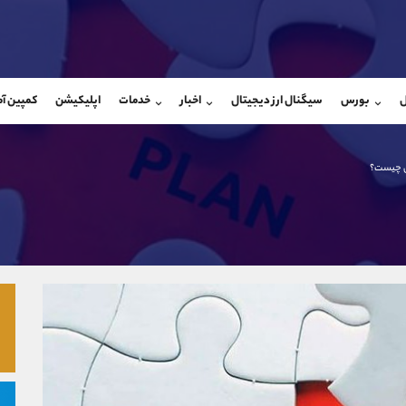
بان فروش
پشتیبان فروش
(محسن یزدی)
(ایمان پوراسماعیلی)
ل
بورس
سیگنال ارز دیجیتال
اخبار
خدمات
اپلیکیشن
کمپین آ
09304891085
موبایل
9927779040
شروع گفتگو
واتساپ
شروع گفتگ
@Armteam_admin_103
تلگرام
Armteam_admin_por
تی چیست؟
103
داخلی
07