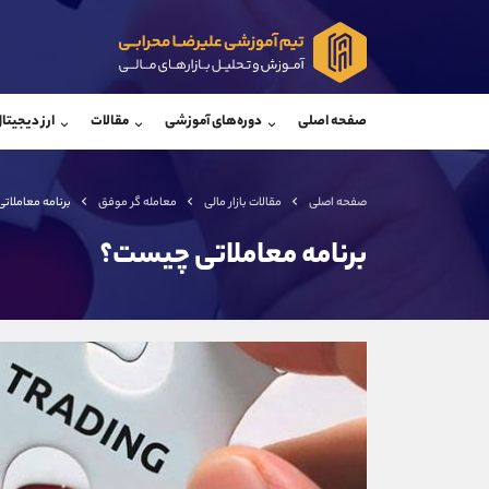
پشتیبان فروش
پشتی
(فائزه تهرانی)
صفحه اصلی
دوره‌های آموزشی
مقالات
ارز دیجیتا
موبایل
09101364784
موبایل
واتساپ
شروع گفتگو
واتساپ
تلگرام
@Armteam_admin_104
تلگرام
صفحه اصلی
مقالات بازار مالی
معامله گر موفق
برنامه معاملا
داخلی
104
داخلی
برنامه معاملاتی چیست؟
اطلاعات تماس
(دفتر فروش)
تلفن
تلفن
بدون پیش شماره
اینستاگرام
کانال تلگرام
کانال بله