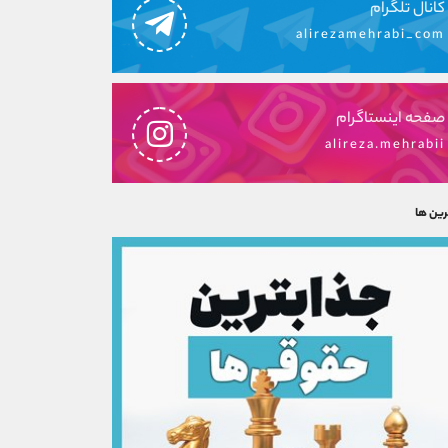
کانال تلگرام
alirezamehrabi_com
صفحه اینستاگرام
alireza.mehrabii
رین ها