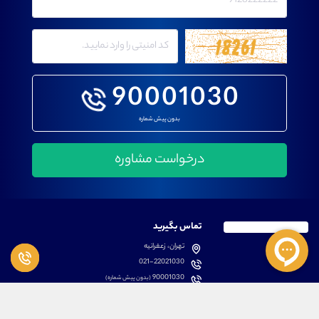
90001030
بدون پیش شماره
تماس بگیرید
تهران، زعفرانیه
021-22021030
90001030
(بدون پیش شماره)