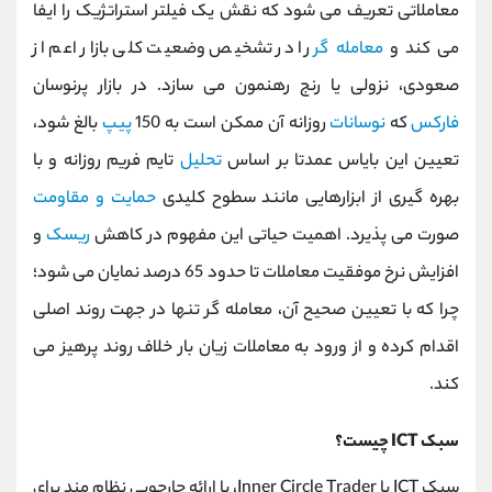
معاملاتی تعریف می ‌شود که نقش یک فیلتر استراتژیک را ایفا
می‌ کند و
معامله‌ گر
را در تشخیص وضعیت کلی بازار اعم از
صعودی، نزولی یا رنج رهنمون می ‌سازد. در بازار پرنوسان
فارکس
که
نوسانات
روزانه آن ممکن است به 150
پیپ
بالغ شود،
تعیین این بایاس عمدتا بر اساس
تحلیل
تایم ‌فریم روزانه و با
بهره‌ گیری از ابزارهایی مانند سطوح کلیدی
حمایت و مقاومت
صورت می‌ پذیرد. اهمیت حیاتی این مفهوم در کاهش
ریسک
و
افزایش نرخ موفقیت معاملات تا حدود 65 درصد نمایان می‌ شود؛
چرا که با تعیین صحیح آن، معامله ‌گر تنها در جهت روند اصلی
اقدام کرده و از ورود به معاملات زیان‌ بار خلاف روند پرهیز می
کند.
سبک ICT چیست؟
سبک ICT یا Inner Circle Trader، با ارائه چارچوبی نظام‌ مند برای