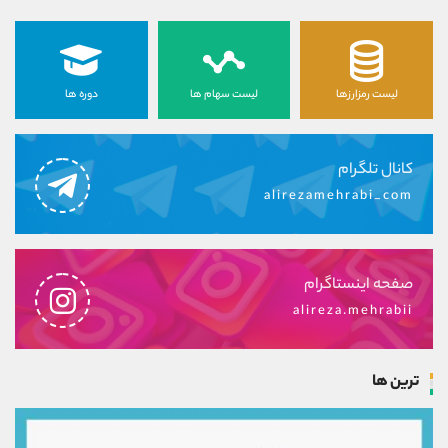
لیست رمزارزها
لیست سهام ها
دوره ها
کانال تلگرام
alirezamehrabi_com
صفحه اینستاگرام
alireza.mehrabii
ترین ها