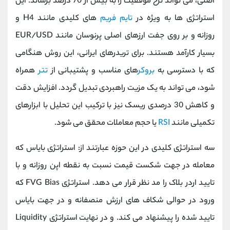
اصلی، می ‌تواند نرخ موفقیت را به بیش از 70 درصد برساند. این
استراتژی ‌ها به ‌ویژه در
تایم ‌فریم‌
های کلیدی مانند H4 و
روزانه و بر روی جفت ‌ارزهای اصلی پرنوسان مانند EUR/USD
بسیار کارآمد هستند. برای تریدرهای ایرانی، این روش هنگامی
که با دسترسی به
بروکر
های مناسب و پشتیبانی از
تتر
همراه
شود، می ‌تواند به یک مزیت راهبردی تبدیل گردد. افزایش دقت
و کاهش 30 درصدی ریسک نیز با ترکیب این تحلیل با ابزارهای
تکمیلی مانند
RSI
یا حجم معاملات محقق می ‌شود.
سه استراتژی کلیدی در این حوزه عبارتند از: استراتژی بایاس که
معامله در جهت شکست قیمت نسبت به نقطه اپن روزانه و با
تایید اردر بلاک را مد نظر قرار می ‌دهد. استراتژی FVG Bias که
ورود در حوالی شکاف ‌های ارزش منصفانه و در جهت بایاس
تایید شده را پیشنهاد می کند. و در نهایت استراتژی Liquidity