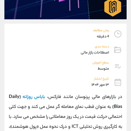
موبایل
09194198792
واتساپ
شروع گفتگو
تلگرام
@Armteam_admin_33
داخلی
118
زمان مطالعه
4 دقیقه
پشتیبان فروش
(فائزه تهرانی)
دسته بندی
موبایل
09101364784
اصطلاحات بازار مالی
واتساپ
شروع گفتگو
سطح آموزش
تلگرام
@Armteam_admin_104
متوسط
داخلی
104
تاریخ انتشار
۱۳ مهر ۱۴۰۴
اطلاعات تماس
(دفتر فروش)
در بازارهای مالی پرنوسان مانند فارکس،
بایاس روزانه
(Daily
تلفن
021-22021030
تلفن
021-22021040
Bias)
به عنوان قطب نمای معامله گر عمل می‌ کند و جهت کلی
بدون پیش شماره
90001030
احتمالی حرکت قیمت در یک روز معاملاتی را مشخص می‌ سازد. با
اینستاگرام
@alireza.mehrabii
کانال تلگرام
@alirezamehrabi_com
به کارگیری روش تحلیلی ICT و درک نحوه عمل «پول هوشمند»،