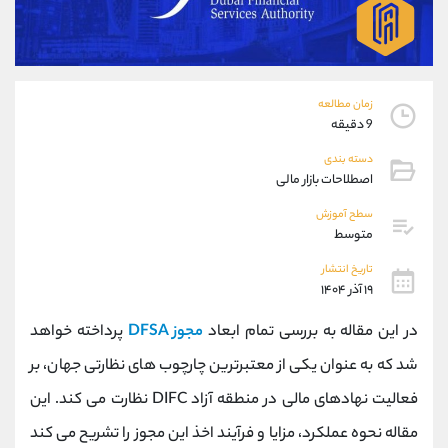
موبایل
09194198792
واتساپ
شروع گفتگو
تلگرام
@Armteam_admin_33
داخلی
118
زمان مطالعه
9 دقیقه
پشتیبان فروش
(ایمان پوراسماعیلی)
دسته بندی
موبایل
09927779040
اصطلاحات بازار مالی
واتساپ
شروع گفتگو
سطح آموزش
تلگرام
@Armteam_admin_por
متوسط
داخلی
107
تاریخ انتشار
۱۹ آذر ۱۴۰۴
اطلاعات تماس
(دفتر فروش)
در این مقاله به بررسی تمام ابعاد
مجوز DFSA
پرداخته خواهد
تلفن
021-22021030
تلفن
021-22021040
شد که به عنوان یکی از معتبرترین چارچوب‌ های نظارتی جهان، بر
بدون پیش شماره
90001030
فعالیت نهادهای مالی در منطقه آزاد DIFC نظارت می کند. این
اینستاگرام
@alireza.mehrabii
کانال تلگرام
@alirezamehrabi_com
مقاله نحوه عملکرد، مزایا و فرآیند اخذ این مجوز را تشریح می کند