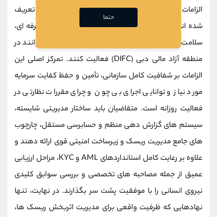
الزامات اخذ مجوز DFSA در چارچوبی دقیق و سختگیرانه تعریف
حتما
شده ‌اند تا تضمین کنند تنها
شرکت
‌هایی با ساختار حرفه ‌ای،
سلامت مالی اثبات ‌شده و توانایی عملیاتی مستمر می ‌توانند در
منطقه آزاد مالی دبی (DIFC) فعالیت کنند. تمرکز اصلی این
الزامات بر شفافیت کامل سازمانی، تأمین و حفظ کفایت سرمایه
مورد نیاز و توانایی اجرای بی ‌چون ‌و چرای مقررات نظارتی در
فعالیت روزانه است. متقاضیان باید ساختار مدیریتی شایسته،
سیستم ‌های گزارش‌ دهی منظم و حسابرسی مستقل، چارچوب
‌های جامع مدیریت ریسک و زیرساخت امنیتی قوی ارائه دهند و
علاوه بر رعایت کامل استانداردهای AML و KYC، مراحل ارزیابی
عمیق از جمله مصاحبه‌ های تخصصی و بررسی سوابق کلیدی
نیروی انسانی را با موفقیت پشت سر بگذارند. در نهایت، تنها
نهادهایی که ظرفیت واقعی برای مدیریت اثربخش ریسک ‌ها،