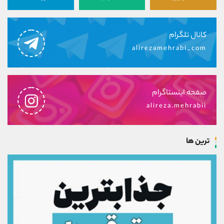
کانال تلگرام
alirezamehrabi_com
صفحه اینستاگرام
alireza.mehrabii
ترین ها