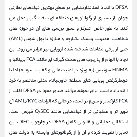
DFSA با اتخاذ استانداردهایی در سطح بهترین نهادهای نظارتی
جهان، از بسیاری از رگولاتورهای منطقه ‌ای سخت‌ گیرتر عمل می‌
کند. به‌ طور خاص، تمرکز و عمق بررسی ‌های آن در حوزه ‌های
شفافیت، مدیریت ریسک یکپارچه و مبارزه با پول ‌شویی (AML)
حتی از برخی مقامات شناخته ‌شده اروپایی نیز فراتر می ‌رود. این
نهاد با الهام از چارچوب ‌های سخت ‌گیرانه ‌ای مانند FCA بریتانیا و
FINMA سوئیس (به ‌ویژه در امنیت مالی و کفایت سرمایه) اما با
درنظرگرفتن پویایی ‌های منطقه خاورمیانه، مدلی منحصر به ‌فرد
ارائه داده است. برای نمونه، فرآیند صدور مجوز در DFSA اغلب از
FCA کارآمدتر و سریع ‌تر است، در حالی که الزامات AML/KYC آن
قوی ‌تر و عملیاتی ‌تر از نهادهایی مانند CySEC قبرس است.
استقلال عملیاتی و قانونی کامل DFSA در چارچوب DIFC، این
تمایز را تقویت کرده و آن را از رگولاتورهای وابسته به دولت‌ های