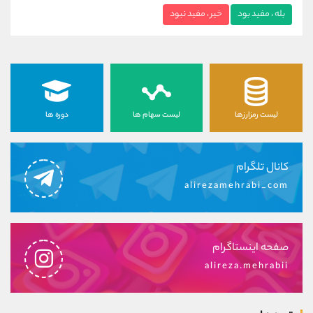
بله ، مفید بود
خیر ، مفید نبود
لیست رمزارزها
لیست سهام ها
دوره ها
کانال تلگرام
alirezamehrabi_com
صفحه اینستاگرام
alireza.mehrabii