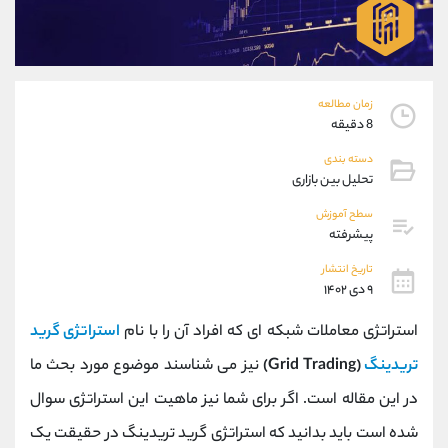
موبایل
09101364784
واتساپ
شروع گفتگو
تلگرام
@Armteam_admin_104
داخلی
104
زمان مطالعه
8 دقیقه
پشتیبان فروش
(محسن یزدی)
دسته بندی
موبایل
09304891085
تحلیل بین بازاری
واتساپ
شروع گفتگو
سطح آموزش
تلگرام
@Armteam_admin_103
پیشرفته
داخلی
103
تاریخ انتشار
۹ دی ۱۴۰۲
اطلاعات تماس
(دفتر فروش)
استراتژی معاملات شبکه ای که افراد آن را با نام
استراتژی گرید
تلفن
021-22021030
تلفن
021-22021040
تریدینگ
(
Grid Trading
)
نیز می شناسند موضوع مورد بحث ما
بدون پیش شماره
90001030
در این مقاله است. اگر برای شما نیز ماهیت این استراتژی سوال
اینستاگرام
@alireza.mehrabii
کانال تلگرام
@alirezamehrabi_com
شده است باید بدانید که استراتژی گرید تریدینگ در حقیقت یک