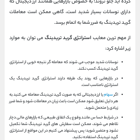
کرده اید جلو نروند؛ به خصوص بازارهایی همانند ارز دیجیتال که
دارای نوسانات بسیار شدید است، گاهی ممکن است معاملات
گرید تریدینگ به ضرر شما به اتمام برسد.
از مهم ترین معایب
استراتژی گرید تریدینگ
می توان به موارد
زیر اشاره کرد:
نوسانات شدید موجب می شوند که معامله گر نتیجه خوبی از استراتژی
گرید تریدینگ کسب نکند.
در بازارهایی که روند یک طرفه دارند استراتژی گرید تریدینگ یک
استراتژی نامناسب است.
اگر
سهام
یا ارز دیجیتالی که به صورت گرید تریدینگ معامله می ‌کنید به
هر دلیل تعلیق شود ممکن است باعث زیان در معاملات شود و شما ضرر
زیادی را متحمل شوید.
در شرایط حساس مانند وقوع یک اتفاق طبیعی که بازارهای مالی دچار
تلاطم می ‌شوند، ممکن است سفارش‌ های گرید تریدینگ شما تکمیل
نشود و متضرر شوید؛ پس پیشنهاد می کنیم در این مواقع از استراتژی
گرید تریدینگ استفاده نکنید.