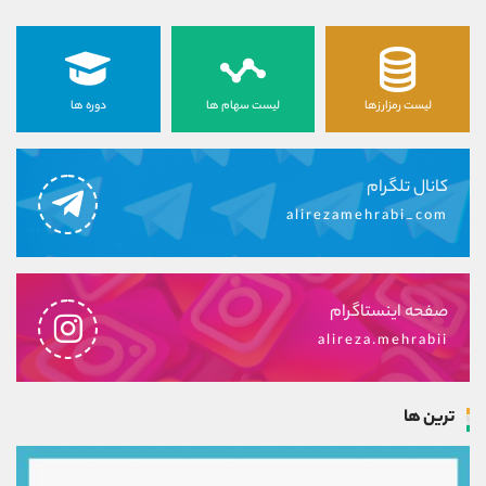
لیست رمزارزها
لیست سهام ها
دوره ها
کانال تلگرام
alirezamehrabi_com
صفحه اینستاگرام
alireza.mehrabii
ترین ها