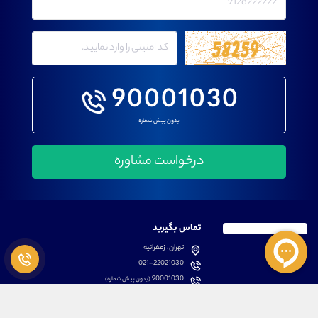
90001030
بدون پیش شماره
تماس بگیرید
تهران، زعفرانیه
021-22021030
90001030
(بدون پیش شماره)