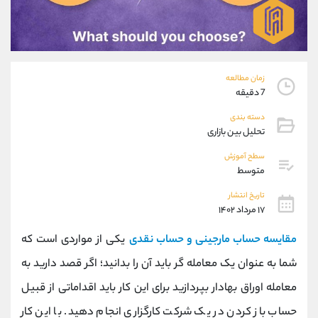
موبایل
09927779040
واتساپ
شروع گفتگو
تلگرام
@Armteam_admin_por
داخلی
107
زمان مطالعه
7 دقیقه
پشتیبان فروش
(فائزه تهرانی)
دسته بندی
موبایل
09101364784
تحلیل بین بازاری
واتساپ
شروع گفتگو
تلگرام
@Armteam_admin_104
سطح آموزش
متوسط
داخلی
104
تاریخ انتشار
۱۷ مرداد ۱۴۰۲
اطلاعات تماس
(دفتر فروش)
تلفن
021-22021030
مقایسه حساب مارجینی و حساب نقدی
یکی از مواردی است که
تلفن
021-22021040
شما به عنوان یک معامله گر باید آن را بدانید؛ اگر قصد دارید به
بدون پیش شماره
90001030
معامله اوراق بهادار بپردازید برای این کار باید اقداماتی از قبیل
اینستاگرام
@alireza.mehrabii
کانال تلگرام
@alirezamehrabi_com
حساب باز کردن در یک شرکت کارگزاری انجام دهید. با این کار