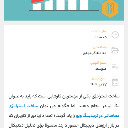
موبایل
09927779040
واتساپ
شروع گفتگو
تلگرام
@Armteam_admin_por
داخلی
107
زمان مطالعه
6 دقیقه
پشتیبان فروش
(یوسف فرخنده)
دسته بندی
موبایل
09194198792
معامله گر موفق
واتساپ
شروع گفتگو
تلگرام
@Armteam_admin_33
سطح آموزش
متوسط
داخلی
118
تاریخ انتشار
۲۷ دی ۱۴۰۲
اطلاعات تماس
(دفتر فروش)
تلفن
021-22021030
ساخت استراتژی یکی از مهمترین کارهایی است که باید به عنوان
تلفن
021-22021040
یک تریدر انجام دهید؛ اما چگونه می توان
ساخت استراتژی
بدون پیش شماره
90001030
معاملاتی در تریدینگ ویو
را یاد گرفت؟ تعداد زیادی از کاربران که
اینستاگرام
@alireza.mehrabii
کانال تلگرام
@alirezamehrabi_com
در بازار ارزهای دیجیتال حضور دارند معمولا برای تحلیل تکنیکال