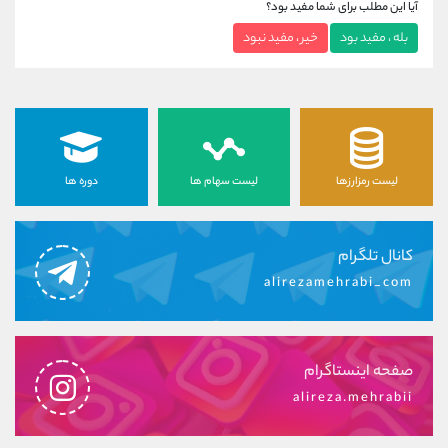
آیا این مطلب برای شما مفید بود؟
بله ، مفید بود
خیر ، مفید نبود
لیست رمزارزها
لیست سهام ها
دوره ها
کانال تلگرام
alirezamehrabi_com
صفحه اینستاگرام
alireza.mehrabii