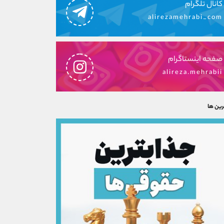
کانال تلگرام
alirezamehrabi_com
صفحه اینستاگرام
alireza.mehrabii
رین ها