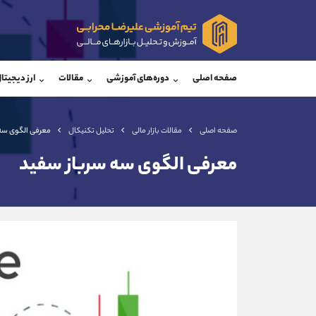
پشتیبان فروش
پشتی
(یوسف فرخنده)
صفحه اصلی
دوره‌های آموزشی
مقالات
ارز دیجیتا
موبایل
09194198792
موبایل
واتساپ
شروع گفتگو
واتساپ
تلگرام
@Armteam_admin_33
تلگرام
صفحه اصلی
مقالات بازار مالی
تحلیل تکنیکال
معرفی الگوی سه
داخلی
118
داخلی
معرفی الگوی سه سرباز سفید
اطلاعات تماس
(دفتر فروش)
تلفن
تلفن
بدون پیش شماره
اینستاگرام
کانال تلگرام
کانال بله