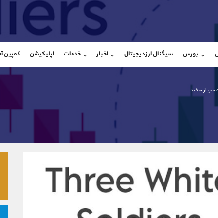
بان فروش
پشتیبان فروش
(محسن یزدی)
(ایمان پوراسماعیلی)
ل
بورس
سیگنال ارز دیجیتال
اخبار
خدمات
اپلیکیشن
کمپین آ
09304891085
موبایل
9927779040
شروع گفتگو
واتساپ
شروع گفتگ
@Armteam_admin_103
تلگرام
Armteam_admin_por
 سرباز سفید
103
داخلی
07