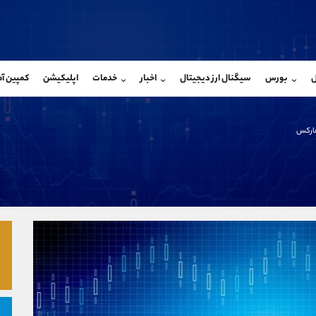
بان فروش
پشتیبان فروش
(فائزه تهرانی)
(یوسف فرخنده)
ل
بورس
سیگنال ارز دیجیتال
اخبار
خدمات
اپلیکیشن
کمپین آ
09101364784
موبایل
9194198792
شروع گفتگو
واتساپ
شروع گفتگ
@Armteam_admin_104
تلگرام
Armteam_admin_33
 فارکس
104
داخلی
8