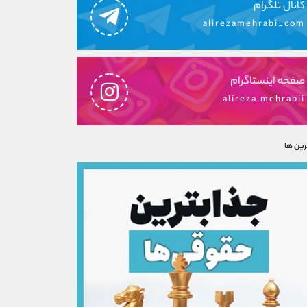
کانال تلگرام
alirezamehrabi_com
صفحه اینستاگرام
alireza.mehrabii
رین ها