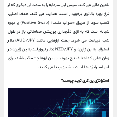
کانال بله
@alirezamehrabi_official
تامین مالی می کند. سپس این سرمایه را به سمت ارز دیگری که از
نرخ بهره بالاتری برخوردار است، هدایت می کند. هدف اصلی،
کسب سود از طریق «سواپ مثبت» (Positive Swap) یا بهره
شبانه است که به ازای نگهداری پوزیشن معاملاتی باز در طول
شب دریافت می ‌شود. جفت ‌ارزهایی مانند AUD/JPY (دلار
استرالیا به ین ژاپن) و NZD/JPY (دلار نیوزیلند به ین ژاپن) در
زمان‌ هایی که اختلاف نرخ بهره بین این ارزها چشمگیر باشد، برای
این استراتژی جذابیت بیشتری پیدا می کنند.
استراتژی ین کری ترید چیست؟