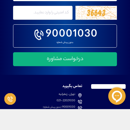
90001030
بدون پیش شماره
تماس بگیرید
تهران، زعفرانیه
021-22021030
90001030
(بدون پیش شماره)