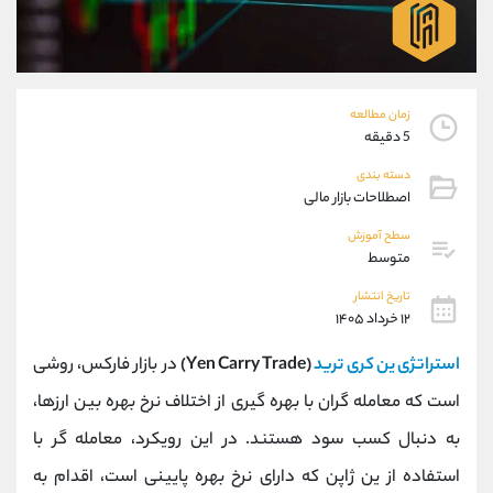
موبایل
09304891085
واتساپ
شروع گفتگو
تلگرام
@Armteam_admin_103
داخلی
103
زمان مطالعه
5 دقیقه
پشتیبان فروش
(یوسف فرخنده)
دسته بندی
موبایل
09194198792
اصطلاحات بازار مالی
واتساپ
شروع گفتگو
سطح آموزش
تلگرام
@Armteam_admin_33
متوسط
داخلی
118
تاریخ انتشار
۱۲ خرداد ۱۴۰۵
اطلاعات تماس
(دفتر فروش)
استراتژی ین کری ترید
(Yen Carry Trade)
در بازار فارکس، روشی
تلفن
021-22021030
تلفن
021-22021040
است که معامله ‌گران با بهره‌ گیری از اختلاف نرخ بهره بین ارزها،
بدون پیش شماره
90001030
به دنبال کسب سود هستند. در این رویکرد، معامله ‌گر با
اینستاگرام
@alireza.mehrabii
کانال تلگرام
@alirezamehrabi_com
استفاده از ین ژاپن که دارای نرخ بهره پایینی است، اقدام به