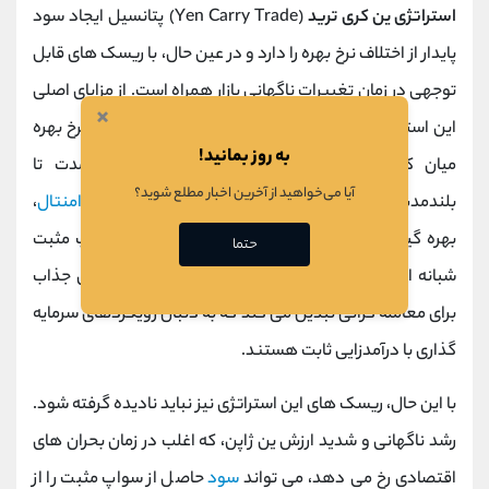
استراتژی ین کری ترید
(Yen Carry Trade) پتانسیل ایجاد سود
پایدار از اختلاف نرخ بهره را دارد و در عین حال، با ریسک ‌های قابل
توجهی در زمان تغییرات ناگهانی بازار همراه است. از مزایای اصلی
×
این استراتژی می ‌توان به دریافت سود مداوم از اختلاف نرخ بهره
به روز بمانید!
میان کشورها، مناسب بودن برای معاملات میان ‌مدت تا
آیا می‌خواهید از آخرین اخبار مطلع شوید؟
بلندمدت، قابلیت ترکیب با تحلیل‌ های تکنیکال و
فاندامنتال
،
بهره‌ گیری از روندهای باثبات بازار و کسب درآمد از سواپ مثبت
حتما
شبانه اشاره کرد. این ویژگی ‌ها، ین کری ترید را به ابزاری جذاب
برای معامله‌ گرانی تبدیل می کند که به دنبال رویکردهای سرمایه
‌گذاری با درآمدزایی ثابت هستند.
با این حال، ریسک ‌های این استراتژی نیز نباید نادیده گرفته شود.
رشد ناگهانی و شدید ارزش ین ژاپن، که اغلب در زمان بحران ‌های
اقتصادی رخ می ‌دهد، می ‌تواند
سود
حاصل از سواپ مثبت را از