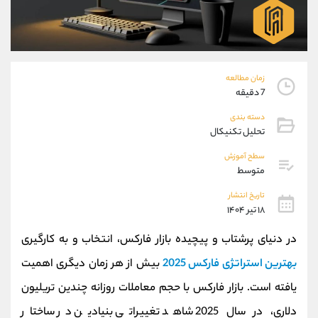
موبایل
09304891085
واتساپ
شروع گفتگو
تلگرام
@Armteam_admin_103
داخلی
103
زمان مطالعه
7 دقیقه
پشتیبان فروش
(ایمان پوراسماعیلی)
دسته بندی
موبایل
09927779040
تحلیل تکنیکال
واتساپ
شروع گفتگو
تلگرام
@Armteam_admin_por
سطح آموزش
متوسط
داخلی
107
تاریخ انتشار
۱۸ تیر ۱۴۰۴
اطلاعات تماس
(دفتر فروش)
تلفن
021-22021030
در دنیای پرشتاب و پیچیده بازار فارکس، انتخاب و به‌ کارگیری
تلفن
021-22021040
بهترین استراتژی فارکس 2025
بیش از هر زمان دیگری اهمیت
بدون پیش شماره
90001030
یافته است. بازار فارکس با حجم معاملات روزانه چندین تریلیون
اینستاگرام
@alireza.mehrabii
کانال تلگرام
@alirezamehrabi_com
دلاری، در سال 2025 شاهد تغییراتی بنیادین در ساختار