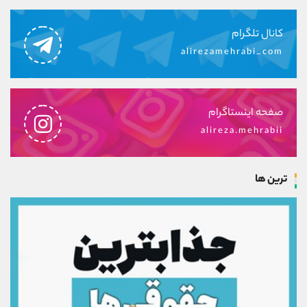
کانال تلگرام
alirezamehrabi_com
صفحه اینستاگرام
alireza.mehrabii
ترین ها