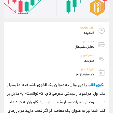
موبایل
09927779040
واتساپ
شروع گفتگو
تلگرام
@Armteam_admin_por
داخلی
107
زمان مطالعه
8 دقیقه
پشتیبان فروش
(محسن یزدی)
دسته بندی
موبایل
09304891085
تحلیل تکنیکال
واتساپ
شروع گفتگو
تلگرام
@Armteam_admin_103
سطح آموزش
متوسط
داخلی
103
تاریخ انتشار
۲۷ اسفند ۱۴۰۲
اطلاعات تماس
(دفتر فروش)
تلفن
021-22021030
الگوی قلاب
را می توان به عنوان یک الگوی ناشناخته اما بسیار
تلفن
021-22021040
متداول در نمودار قیمتی معرفی کرد که توانسته به دلیل پر
بدون پیش شماره
90001030
کاربرد بودنش نظرات بسیار مثبتی را از سوی کاربران به خود جلب
اینستاگرام
@alireza.mehrabii
کانال تلگرام
@alirezamehrabi_com
کند. شما نیز به عنوان یک معامله گر اگر قصد دارید در بازارهای