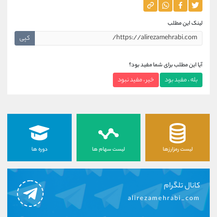
لینک این مطلب
کپی
آیا این مطلب برای شما مفید بود؟
بله ، مفید بود
خیر ، مفید نبود
لیست رمزارزها
لیست سهام ها
دوره ها
کانال تلگرام
alirezamehrabi_com