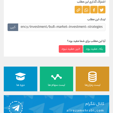
اشتراک گذاری این مطلب
لینک این مطلب
کپی
آیا این مطلب برای شما مفید بود؟
بله ، مفید بود
خیر ، مفید نبود
لیست رمزارزها
لیست سهام ها
دوره ها
کانال تلگرام
alirezamehrabi_com