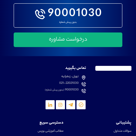
90001030
بدون پیش شماره
تماس بگیرید
تهران، زعفرانیه
021-22021030
90001030
(بدون پیش شماره)
پشتیبانی
دسترسی سریع
سوالات متداول
مطالب آموزشی بورس