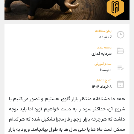
موبایل
09927779040
واتساپ
شروع گفتگو
تلگرام
@Armteam_admin_por
داخلی
107
زمان مطالعه
7 دقیقه
پشتیبان فروش
(فائزه تهرانی)
دسته بندی
موبایل
09101364784
سرمایه گذاری
واتساپ
شروع گفتگو
سطح آموزش
تلگرام
@Armteam_admin_104
متوسط
داخلی
104
تاریخ انتشار
۸ خرداد ۱۴۰۴
اطلاعات تماس
(دفتر فروش)
همه ما مشتاقانه منتظر بازار گاوی هستیم و تصور می‌کنیم با
تلفن
021-22021030
تلفن
021-22021040
شروع آن، حداکثر سود را به دست خواهیم آورد اما باید توجه
بدون پیش شماره
90001030
داشت که هر چرخه بازار از چهار فاز مجزا تشکیل شده که هر کدام
اینستاگرام
@alireza.mehrabii
کانال تلگرام
@alirezamehrabi_com
ممکن است ماه ‌ها یا حتی سال ‌ها به طول بیانجامد. ورود به بازار