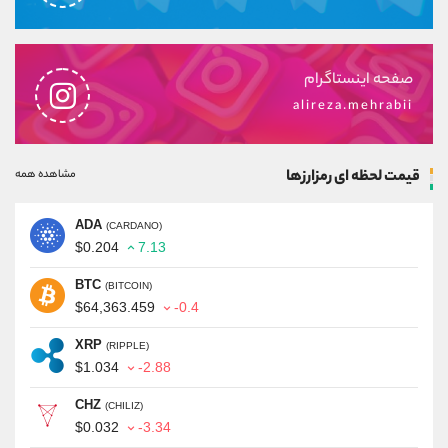
صفحه اینستاگرام
alireza.mehrabii
قیمت لحظه ای رمزارزها
مشاهده همه
ADA
(CARDANO)
$0.204
7.13
BTC
(BITCOIN)
$64,363.459
-0.4
XRP
(RIPPLE)
$1.034
-2.88
CHZ
(CHILIZ)
$0.032
-3.34