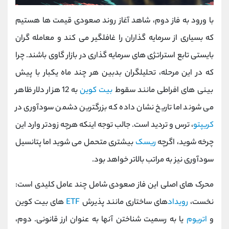
با ورود به فاز دوم، شاهد آغاز روند صعودی قیمت ‌ها هستیم
که بسیاری از سرمایه ‌گذاران را غافلگیر می کند و معامله گران
بایستی تابع استراتژی های سرمایه گذاری در بازار گاوی باشند. چرا
که در این مرحله، تحلیلگران بدبین هر چند ماه یکبار با پیش
‌بینی ‌های افراطی مانند سقوط
بیت‌ کوین
به 12 هزار دلار ظاهر
می ‌شوند اما تاریخ نشان داده که بزرگترین دشمن سودآوری در
کریپتو
، ترس و تردید است. جالب توجه اینکه هرچه زودتر وارد این
چرخه شوید، اگرچه
ریسک
بیشتری متحمل می ‌شوید اما پتانسیل
سودآوری نیز به مراتب بالاتر خواهد بود.
محرک ‌های اصلی این فاز صعودی شامل چند عامل کلیدی است:
نخست،
رویداد
های ساختاری مانند پذیرش
ETF
های بیت‌ کوین
و
اتریوم
یا به رسمیت شناختن آنها به عنوان ارز قانونی. دوم،