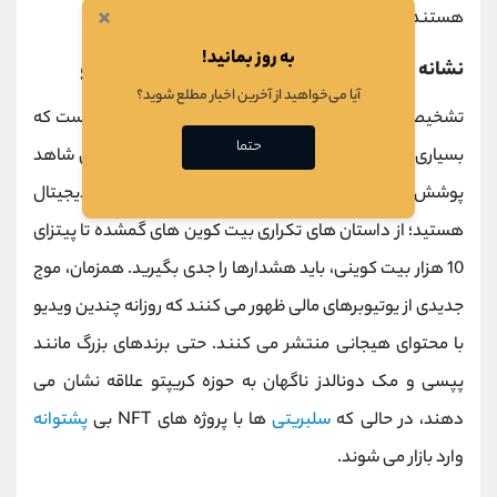
×
هستند.
به روز بمانید!
نشانه ‌های هشداردهنده تشکیل سقف بازار کریپتو
آیا می‌خواهید از آخرین اخبار مطلع شوید؟
تشخیص زمان مناسب
خروج از بازار کریپتو
مهارتی حیاتی است که
حتما
بسیاری از سرمایه ‌گذاران خرد آن را نادیده می‌ گیرند. وقتی شاهد
پوشش گسترده رسانه‌ های عمومی درباره ارزهای دیجیتال
هستید؛ از داستان‌ های تکراری بیت‌ کوین ‌های گمشده تا پیتزای
10 هزار بیت‌ کوینی، باید هشدارها را جدی بگیرید. همزمان، موج
جدیدی از یوتیوبرهای مالی ظهور می‌ کنند که روزانه چندین ویدیو
با محتوای هیجانی منتشر می کنند. حتی برندهای بزرگ مانند
پپسی و مک ‌دونالدز ناگهان به حوزه کریپتو علاقه نشان می‌
دهند، در حالی که
سلبریتی‌
ها با پروژه‌ های NFT بی‌
پشتوانه
وارد بازار می ‌شوند.