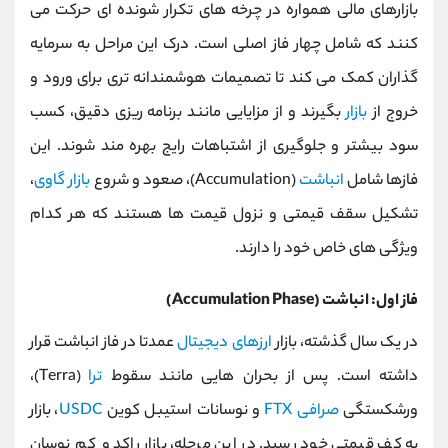
بازارهای مالی همواره در چرخه ‌های تکرار شونده ‌ای حرکت می
کنند که شامل چهار فاز اصلی است. درک این مراحل به سرمایه‌
گذاران کمک می ‌کند تا تصمیمات هوشمندانه ‌تری برای ورود و
خروج از
بازار
بگیرند و از مزایایی مانند برنامه‌ ریزی دقیق، کسب
سود بیشتر و جلوگیری از اشتباهات رایج بهره ‌مند شوند. این
فازها شامل
انباشت
(Accumulation)، صعود و شروع
بازار گاوی
،
تشکیل سقف قیمتی و نزول قیمت‌ ها هستند که هر کدام
ویژگی ‌های خاص خود را دارند.
فاز اول: انباشت (Accumulation Phase)
در یک سال گذشته، بازار
ارزهای دیجیتال
عمدتا در فاز انباشت قرار
داشته است. پس از بحران ‌هایی مانند سقوط
ترا
(Terra)،
ورشکستگی
صرافی FTX
و نوسانات استیبل‌ کوین
USDC
، بازار
به کف قیمتی خود رسید. در این مرحله، بازار راکد و کم ‌نوسان