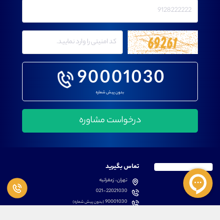
90001030
بدون پیش شماره
تماس بگیرید
تهران، زعفرانیه
021-22021030
90001030
(بدون پیش شماره)