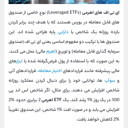
ای ‌تی ‌اف ‌های اهرمی
(Leveraged ETFs) نوع خاصی از صندوق
‌های قابل معامله در بورس هستند که با هدف چند برابر کردن
بازده روزانه یک شاخص یا
دارایی
پایه طراحی شده ‌اند. این
صندوق ‌ها با ترکیب دو مفهوم اساسی یعنی ای ‌تی ‌اف (صندوق
سرمایه‌ گذاری قابل معامله) و لوریج (
اهرم
مالی) عمل می‌ کنند.
به این صورت که با استفاده از پول قرض‌گرفته شده یا
ابزار
های
مالی پیشرفته مانند قراردادهای
اختیار معامله
، قراردادهای آتی
و
سوآپ
‌ها، توانایی خود را برای دنبال کردن عملکرد روزانه
شاخص افزایش می ‌دهند. برای مثال، اگر شاخص اس ‌اند پی
500 در یک روز %1 رشد کند، یک
ETF اهرمی
2 برابری حدود %2
افزایش می‌ یابد و در صورت افت %1 شاخص، این صندوق تقریباً
%2 کاهش خواهد یافت.