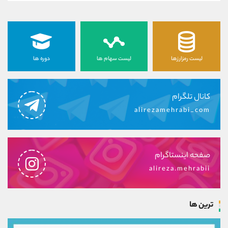
لیست رمزارزها
لیست سهام ها
دوره ها
کانال تلگرام
alirezamehrabi_com
صفحه اینستاگرام
alireza.mehrabii
ترین ها