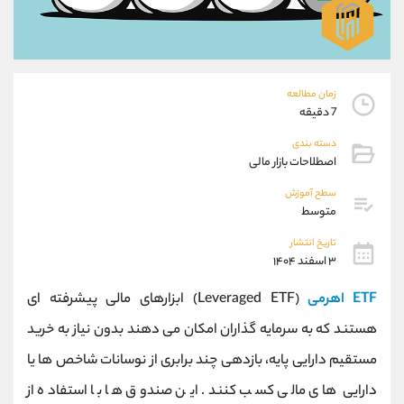
موبایل
09101364784
واتساپ
شروع گفتگو
تلگرام
@Armteam_admin_104
داخلی
104
زمان مطالعه
7 دقیقه
پشتیبان فروش
(محسن یزدی)
دسته بندی
موبایل
09304891085
اصطلاحات بازار مالی
واتساپ
شروع گفتگو
سطح آموزش
تلگرام
@Armteam_admin_103
متوسط
داخلی
103
تاریخ انتشار
۳ اسفند ۱۴۰۴
اطلاعات تماس
(دفتر فروش)
ETF اهرمی
(Leveraged ETF) ابزارهای مالی پیشرفته ‌ای
تلفن
021-22021030
تلفن
021-22021040
هستند که به سرمایه‌ گذاران امکان می ‌دهند بدون نیاز به خرید
بدون پیش شماره
90001030
مستقیم دارایی پایه، بازدهی چند برابری از نوسانات شاخص ‌ها یا
اینستاگرام
@alireza.mehrabii
کانال تلگرام
@alirezamehrabi_com
دارایی‌ های مالی کسب کنند. این صندوق ‌ها با استفاده از