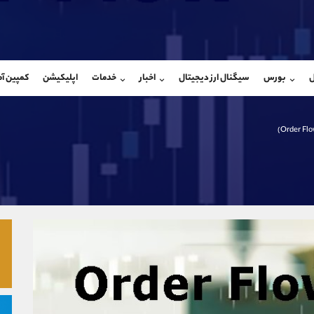
بان فروش
پشتیبان فروش
(یوسف فرخنده)
(فائزه تهرانی)
ل
بورس
سیگنال ارز دیجیتال
اخبار
خدمات
اپلیکیشن
کمپین آ
09194198792
موبایل
9101364784
شروع گفتگو
واتساپ
شروع گفتگ
@Armteam_admin_33
تلگرام
Armteam_admin_104
118
داخلی
04