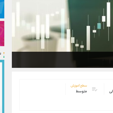
ت
سطح آموزش
لی
متوسط