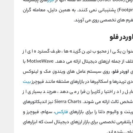
ا همه آنها از
ابزار
های پیشرفته
نموداری نظیر چارت‌ های فوت‌ پرینت (Footprint Charts) پشتیبانی نمی‌ کنند. به همین دلیل، معامله‌ گران
تفرم‌ های تخصصی روی می‌ آورند.
وردر فلو
 پلتفرم ‌های موجود، TradingView به عنوان یکی از محبوب ‌ترین گزینه ‌ها، طیف گسترده ‌ای از
های مختلف از جمله ارزهای دیجیتال ارائه می ‌دهد. MotiveWave با
ای
اوردر فلو
، روی سیستم ‌عامل‌ های ویندوز، مک و لینوکس
 دی تریدرها و اسکالپرها در بازارهای مشتقه مانند فیوچرز
بیت
ایل را در اختیار کاربران قرار می ‌دهد، هرچند بسیاری از
اندیکاتورهای اوردر فلوی آن به صورت افزونه‌ های شخص ثالث ارائه می ‌شوند. Sierra Charts نیز اندیکاتورهای
ت و والیوم دلتا را برای بازارهای
فارکس
، سهام، فیوچرز و
ایندکس ‌ها فراهم می‌ کند. در نهایت، Exo Charts پلتفرمی تخصصی برای بازار ارزهای دیجیتال است که ابزارهای
احی شده‌ اند.