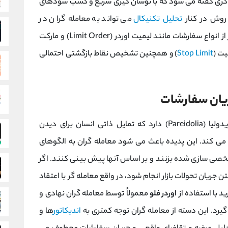
 ‌گری گفته می‌ شود که با نوسان‌ گیری سریع و کسب سودهای
 روش در کنار
تحلیل تکنیکال
می ‌تواند به معامله‌ گران در
شناسایی نقاط مناسب ورود و خروج، استفاده مؤثر از انواع سفارشات مانند لیمیت اوردر (Limit Order) و مارکت
یت (
Stop Limit
) و همچنین تشخیص نقاط بازگشتی احتمالی
ریان سفارشات
تحلیل تکنیکال ریشه در پدیده روان ‌شناختی پاریدولیا (Pareidolia) دارد که تمایل ذاتی انسان برای دیدن
می ‌کند. این پدیده باعث می‌ شود معامله‌ گران به الگوهای
صی ‌سازی‌ شده بزنند و بر اساس آنها پیش ‌بینی کنند. اگر
ن جریان تحولات بازار انجام شود، در واقع معامله‌ گر با اعتقاد
ید با استفاده از
اوردر فلو
معمولاً توسط معامله‌ گران نهادی و
گیرد. این دسته از معامله ‌گران توجه کمتری به
اندیکاتور
ها و