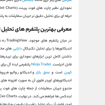
صرافی‌
های رمز ارزی مانند
بایننس
دارای دفتر سفارش (Order Book) هستند ام
حرفه‌ ای برای تحلیل دقیق‌ تر جریان سفارشات به پل
معرفی بهترین پلتفرم‌ های تحلیل ا
در میان
اندیکاتورها را برای تحلیل تکنیکال
دارایی‌
داشتن کامل‌ ترین ابزارهای نموداری برای تریدره
قابل اجراست.
Ninja Trader
پلتفرمی ایده ‌آل برای
‌کوین
است و
عمق بازار
و اندیکاتور والیوم پروف
متنوع جریان سفارشات از جمله چارت‌ های فوت ‌پرین
اوردر فلوی آن برای تحلیل تغییرات قیمت رمزارزها طر