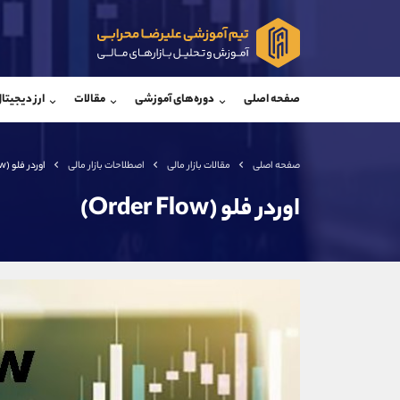
پشتیبان فروش
پشتی
(محسن یزدی)
صفحه اصلی
دوره‌های آموزشی
مقالات
ارز دیجیتا
موبایل
09304891085
موبایل
واتساپ
شروع گفتگو
واتساپ
تلگرام
@Armteam_admin_103
تلگرام
صفحه اصلی
مقالات بازار مالی
اصطلاحات بازار مالی
اوردر فلو (Order Flow)
داخلی
103
داخلی
اوردر فلو (Order Flow)
اطلاعات تماس
(دفتر فروش)
تلفن
تلفن
بدون پیش شماره
اینستاگرام
کانال تلگرام
کانال بله