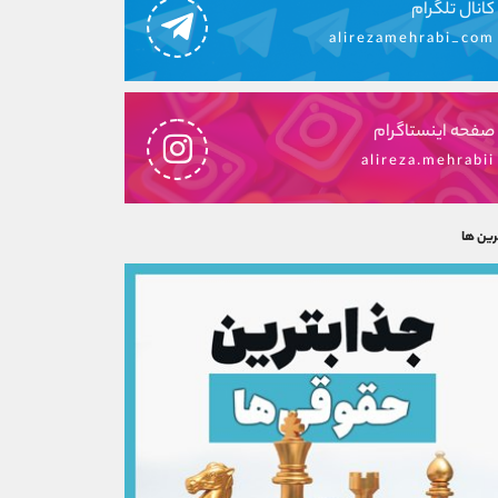
کانال تلگرام
alirezamehrabi_com
صفحه اینستاگرام
alireza.mehrabii
رین ها