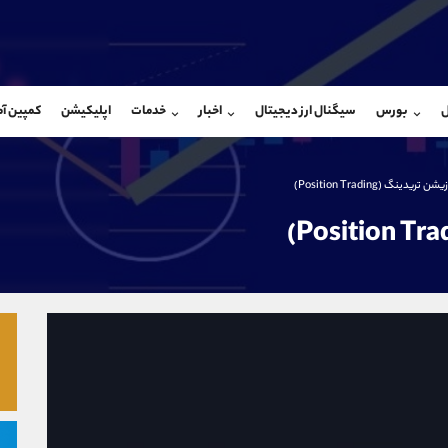
بان فروش
پشتیبان فروش
(ایمان پوراسماعیلی)
(فائزه تهرانی)
ل
بورس
سیگنال ارز دیجیتال
اخبار
خدمات
اپلیکیشن
کمپین آ
09927779040
موبایل
9101364784
شروع گفتگو
واتساپ
شروع گفتگ
@Armteam_admin_por
تلگرام
Armteam_admin_104
یدینگ (Position Trading)
107
داخلی
04