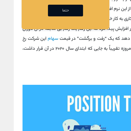
این نرم افزار بهره ببرند. در حقیقت، با گسترش این ایده که
حتما
ورکاری به کار خود ادامه دهند، قیمت سهام شرکت زوم در عرض
از چیزی حدود ۷۰ دلار، به رقم تقریبی ۶۰۰ دلار افزایش پیدا کرد که این رقم یک رقم بی سابقه در آن دوران
می ‌دهد که یک “رفت‌ و برگشت” در قیمت
سهام
این شرکت رخ
سهام این شرکت امروزه تقریباً به‌ جایی که ابتدای سال ۲۰۲۰ در آن قرار داشت،