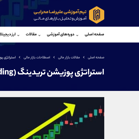
پشتیبان فروش
پشتی
(یوسف فرخنده)
صفحه اصلی
دوره‌های آموزشی
مقالات
ارز دیجیتا
موبایل
09194198792
موبایل
واتساپ
شروع گفتگو
واتساپ
تلگرام
@Armteam_admin_33
تلگرام
صفحه اصلی
مقالات بازار مالی
اصطلاحات بازار مالی
استراتژی پوزیشن تر
داخلی
118
داخلی
استراتژی پوزیشن تریدینگ (Position Trading)
اطلاعات تماس
(دفتر فروش)
تلفن
تلفن
بدون پیش شماره
اینستاگرام
کانال تلگرام
کانال بله