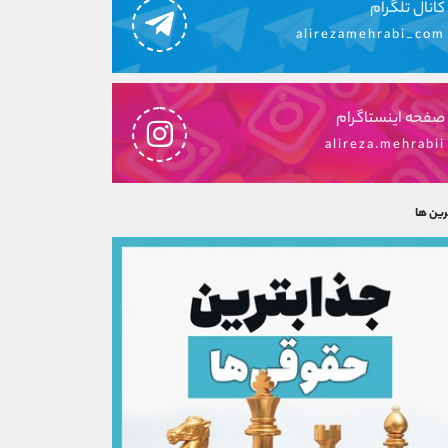
کانال تلگرام
alirezamehrabi_com
صفحه اینستاگرام
alireza.mehrabii
رین ها