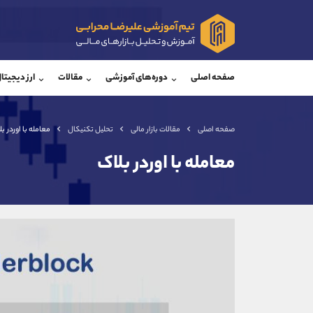
پشتیبان فروش
پشتی
(ایمان پوراسماعیلی)
صفحه اصلی
دوره‌های آموزشی
مقالات
ارز دیجیتا
موبایل
09927779040
موبایل
واتساپ
شروع گفتگو
واتساپ
تلگرام
@Armteam_admin_por
تلگرام
صفحه اصلی
مقالات بازار مالی
تحلیل تکنیکال
معامله با اوردر بل
داخلی
107
داخلی
معامله با اوردر بلاک
اطلاعات تماس
(دفتر فروش)
تلفن
تلفن
بدون پیش شماره
اینستاگرام
کانال تلگرام
کانال بله