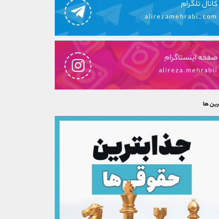
کانال تلگرام
alirezamehrabi_com
صفحه اینستاگرام
alireza.mehrabii
رین ها