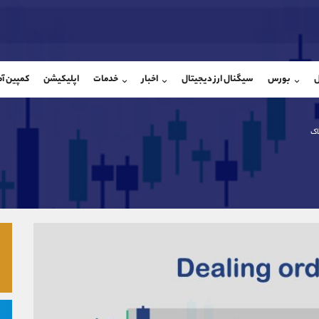
بان فروش
پشتیبان فروش
(محسن یزدی)
(فائزه تهرانی)
ل
بورس
سیگنال ارز دیجیتال
اخبار
خدمات
اپلیکیشن
کمپین آ
09304891085
موبایل
9101364784
شروع گفتگو
واتساپ
شروع گفتگ
@Armteam_admin_103
تلگرام
Armteam_admin_104
اک
103
داخلی
04