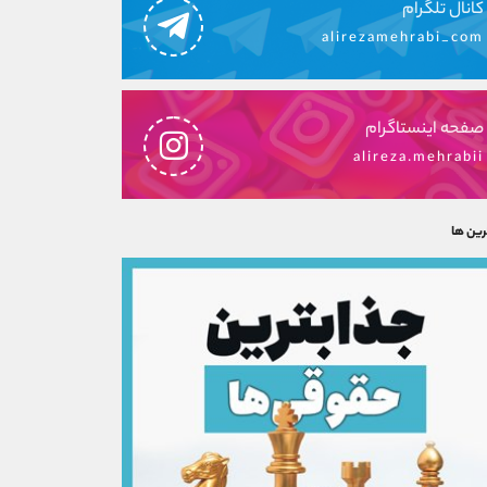
کانال تلگرام
alirezamehrabi_com
صفحه اینستاگرام
alireza.mehrabii
رین ها