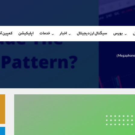
بان فروش
پشتیبان فروش
(ایمان پوراسماعیلی)
(فائزه تهرانی)
ل
بورس
سیگنال ارز دیجیتال
اخبار
خدمات
اپلیکیشن
کمپین آ
09927779040
موبایل
9101364784
شروع گفتگو
واتساپ
شروع گفتگ
@Armteam_admin_por
تلگرام
Armteam_admin_104
107
داخلی
04