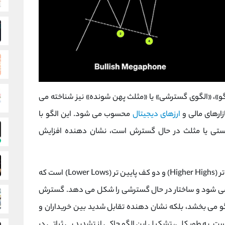
ی «الگوی بلندگو»، «الگوی گسترشی» یا «مثلث پهن ‌شونده» نیز شناخته می‌
زارهای مالی و
ارزهای دیجیتال
محسوب می ‌شود. این الگو با
ی یا مثلث در حال گسترش است، نشان‌ دهنده افزایش
ویژگی اصلی این الگو، تشکیل حداقل دو سقف بالاتر (Higher Highs) و دو کف پایین‌ تر (Lower Lows) است که
می ‌شود و ساختار در حال گسترشی را شکل می‌ دهد. گسترش
گو می ‌بخشد، بلکه نشان ‌دهنده تقابل شدید بین خریداران و
. به طور کلی، تشکیل این الگو حاکی از تشدید بی ‌ثباتی در