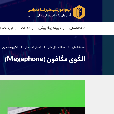
پشتیبان فروش
پشتی
(یوسف فرخنده)
صفحه اصلی
دوره‌های آموزشی
مقالات
ارز دیجیتا
موبایل
09194198792
موبایل
واتساپ
شروع گفتگو
واتساپ
تلگرام
@Armteam_admin_33
تلگرام
صفحه اصلی
مقالات بازار مالی
تحلیل تکنیکال
الگوی مگافون (Megaphone)
داخلی
118
داخلی
الگوی مگافون (Megaphone)
اطلاعات تماس
(دفتر فروش)
تلفن
تلفن
بدون پیش شماره
اینستاگرام
کانال تلگرام
کانال بله