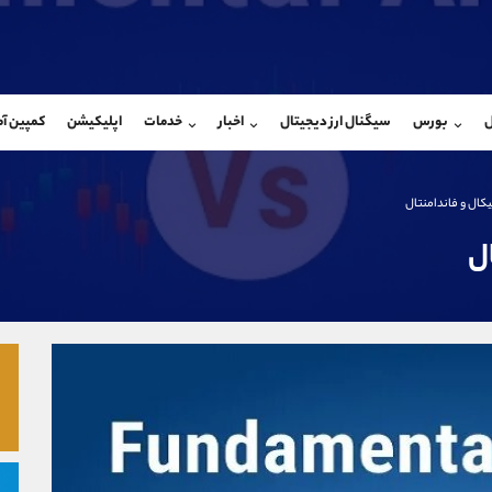
بان فروش
پشتیبان فروش
(ایمان پوراسماعیلی)
(یوسف فرخنده)
ل
بورس
سیگنال ارز دیجیتال
اخبار
خدمات
اپلیکیشن
کمپین آ
09927779040
موبایل
9194198792
شروع گفتگو
واتساپ
شروع گفتگ
@Armteam_admin_por
تلگرام
Armteam_admin_33
کال و فاندامنتال
107
داخلی
8
ل