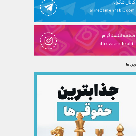
کانال تلگرام
alirezamehrabi_com
صفحه اینستاگرام
alireza.mehrabii
رین ها