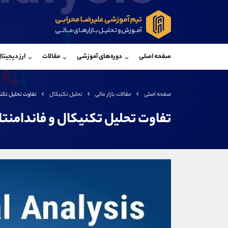
پشتیبان فروش
پشتی
(محسن یزدی)
صفحه اصلی
دوره‌های آموزشی
مقالات
ارز دیجیتا
موبایل
09304891085
موبایل
واتساپ
شروع گفتگو
واتساپ
تلگرام
@Armteam_admin_103
تلگرام
صفحه اصلی
مقالات بازار مالی
تحلیل تکنیکال
تفاوت تحلیل تکنی
داخلی
103
داخلی
تفاوت تحلیل تکنیکال و فاندامنتا
اطلاعات تماس
(دفتر فروش)
تلفن
تلفن
بدون پیش شماره
اینستاگرام
کانال تلگرام
کانال بله