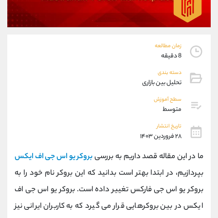
موبایل
09101364784
واتساپ
شروع گفتگو
تلگرام
@Armteam_admin_104
داخلی
104
زمان مطالعه
8 دقیقه
پشتیبان فروش
(ایمان پوراسماعیلی)
دسته بندی
موبایل
09927779040
تحلیل بین بازاری
واتساپ
شروع گفتگو
سطح آموزش
تلگرام
@Armteam_admin_por
متوسط
داخلی
107
تاریخ انتشار
۲۸ فروردین ۱۴۰۳
اطلاعات تماس
(دفتر فروش)
ما در این مقاله قصد داریم به بررسی
بروکر یو اس جی اف ایکس
تلفن
021-22021030
بپردازیم، در ابتدا بهتر است بدانید که این بروکر نام خود را به
تلفن
021-22021040
بدون پیش شماره
90001030
بروکر یو اس جی فارکس تغییر داده است. بروکر یو اس جی اف
اینستاگرام
@alireza.mehrabii
ایکس در بین بروکرهایی قرار می گیرد که به کاربران ایرانی نیز
کانال تلگرام
@alirezamehrabi_com