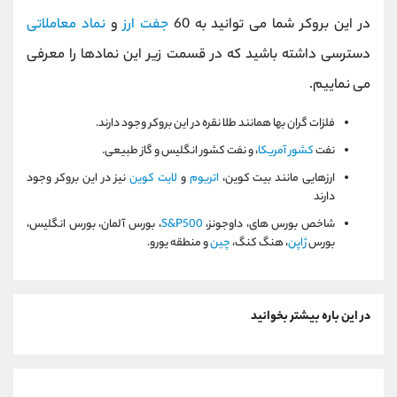
در این بروکر شما می توانید به 60
جفت ارز
و
نماد معاملاتی
دسترسی داشته باشید که در قسمت زیر این نمادها را معرفی
می نماییم.
فلزات گران بها همانند طلا نقره در این بروکر وجود دارند.
نفت
کشور آمریکا
، و نفت کشور انگلیس و گاز طبیعی.
ارزهایی مانند بیت کوین،
اتریوم
و
لایت کوین
نیز در این بروکر وجود
دارند
شاخص بورس های، داوجونز،
S&P500
، بورس آلمان، بورس انگلیس،
بورس
ژاپن
، هنگ کنگ،
چین
و منطقه یورو.
در این باره بیشتر بخوانید