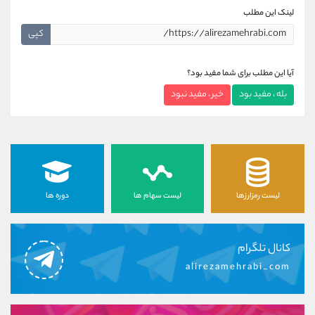
لینک این مطلب
کپی
آیا این مطلب برای شما مفید بود؟
بله ، مفید بود
خیر ، مفید نبود
لیست رمزارزها
لیست سهام ها
دوره ها
کانال تلگرام
alirezamehrabi_com