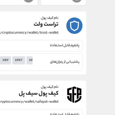
نام کیف پول
تراست ولت
پلتفرم قابل استــفاده
XRP
XPRT
XPR
XMR
XLM
XHV
XEM
XEC
XDC
پشتیبانی از رمزارزهای
نام کیف پول
کیف پول سیف پل
پلتفرم قابل استــفاده