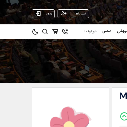
ثبت نام
ورود
پشتیبان فروش
(یوسف فرخنده)
موزشی
تماس
درباره ما
0
موبایل
09194198792
و
واتساپ
شروع گفتگو
@
تلگرام
@Armteam_admin_33
1
داخلی
118
021-22021030
021-22021040
M
90001030
@alireza.mehrabii
@alirezamehrabi_com
@alirezamehrabi_official