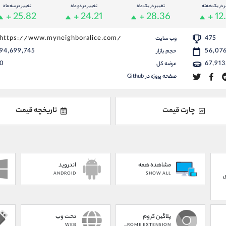
ر در یک هفته
تغییر در یک ماه
تغییر در دو ماه
تغییر در سه ماه
+ 25.82
+ 24.21
+ 28.36
+ 12
https://www.myneighboralice.com/
475
وب سایت
94,699,745
56,07
حجم بازار
0
67,913
عرضه کل
صفحه پروژه در Github
چارت قیمت
تاریخچه قیمت
مشاهده همه
اندروید
ANDROID
SHOW ALL
ی
پلاگین کروم
تحت وب
WEB
CHROME EXTENSION