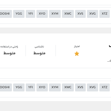
OOSHI
YGG
YFI
XYO
XYM
XWC
XVS
XVG
XTZ
امتیاز
ناشناسی
راحتی در استفاده
متوسط
متوسط
https://alirezamehrabi.com/cryptocurrency/wallet/safepal-wallet
OOSHI
YGG
YFI
XYO
XYM
XWC
XVS
XVG
XTZ