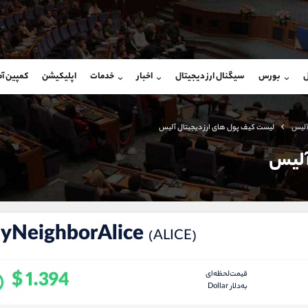
بان فروش
پشتیبان فروش
(محسن یزدی)
(فائزه تهرانی)
ل
بورس
سیگنال ارز دیجیتال
اخبار
خدمات
اپلیکیشن
کمپین آ
09304891085
موبایل
9101364784
شروع گفتگو
واتساپ
شروع گفتگ
@Armteam_admin_103
تلگرام
Armteam_admin_104
 آلیس
لیست کیف پول های ارز دیجیتال آلیس
103
داخلی
04
آلیس
yNeighborAlice
(ALICE)
$ 1.394
قیمت‌لحظه‌ای
به‌دلار Dollar