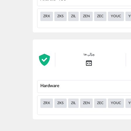
ZRX
ZKS
ZIL
ZEN
ZEC
YOUC
Y
ویژگی ها
Hardware
ZRX
ZKS
ZIL
ZEN
ZEC
YOUC
Y