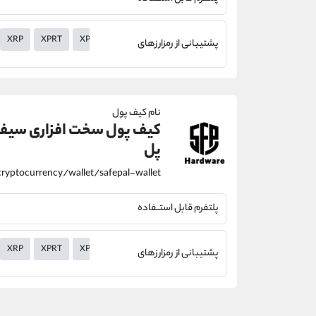
XRP
XPRT
XPR
XMR
XLM
XHV
XEM
XEC
XDC
پشتیبانی از رمزارزهای
نام کیف پول
کیف پول سخت افزاری سیف
پل
پلتفرم قابل استــفاده
XRP
XPRT
XPR
XMR
XLM
XHV
XEM
XEC
XDC
پشتیبانی از رمزارزهای