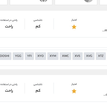
امتیاز
ناشناسی
راحتی در استفاده
کم
راحت
https://alirezamehrabi.com/cryptocurrency/wallet/trust-wallet
OOSHI
YGG
YFI
XYO
XYM
XWC
XVS
XVG
XTZ
امتیاز
ناشناسی
راحتی در استفاده
کم
راحت
https://alirezamehrabi.com/cryptocurrency/wallet/safepal-wallet