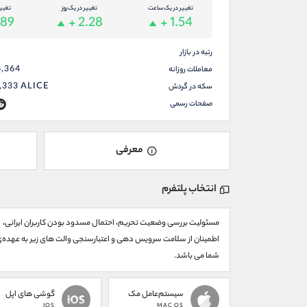
تغییر در یک ساعت
تغییر در یک روز
تغیی
.89
+ 2.28
+ 1.54
رتبه در بازار
6,364
معاملات روزانه
,333
ALICE
سکه در گردش
صفحات رسمی
معرفی
انتخاب پلتفرم
مسئولیت بررسی وضعیت تحریم، احتمال مسدود بودن کاربران ایرانی،
اطمینان از سلامت سرویس دهی و اعتبارسنجی والت های زیر به عهده‌
شما می باشد.
سیستم‌عامل مک
گوشی های اپل
IOS
MAC OS