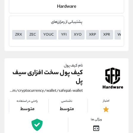
Hardware
پشتیبانی از رمزارزهای
ZRX
ZEC
YOUC
YFI
XYO
XRP
XPR
WILD
نام کیف پول
کیف پول سخت افزاری سیف
پل
https://alirezamehrabi.com/cryptocurrency/wallet/safepal-wallet
امتیاز
ناشناسی
راحتی در استفاده
متوسط
متوسط
ویژگی ها