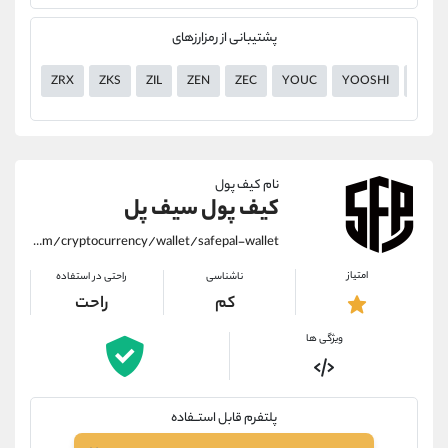
پشتیبانی از رمزارزهای
ZRX
ZKS
ZIL
ZEN
ZEC
YOUC
YOOSHI
YGG
نام کیف پول
کیف پول سیف پل
https://alirezamehrabi.com/cryptocurrency/wallet/safepal-wallet
امتیاز
ناشناسی
راحتی در استفاده
کم
راحت
ویژگی ها
پلتفرم قابل استــفاده