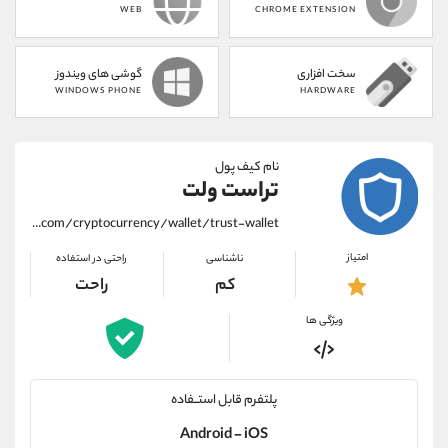
WEB
CHROME EXTENSION
سخت افزاری
گوشی های ویندوز
WINDOWS PHONE
HARDWARE
نام کیف پول
تراست ولت
https://alirezamehrabi.com/cryptocurrency/wallet/trust-wallet
امتیاز
ناشناسی
راحتی در استفاده
کم
راحت
ویژگی ها
پلتفرم قابل استــفاده
Android - iOS