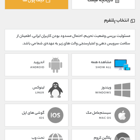
تاریخچه قیمت
کیف پول ها
کانال بله
@alirezamehrabi_official
انتخاب پلتفرم
مسئولیت بررسی وضعیت تحریم، احتمال مسدود بودن کاربران ایرانی، اطمینان از
سلامت سرویس دهی و اعتبارسنجی والت های زیر به عهده‌ی شما می باشد.
مشاهده همه
اندروید
ANDROID
SHOW ALL
ویندوز
لینوکس
LINUX
WINDOWS
سیستم‌عامل مک
گوشی های اپل
IOS
MAC OS
پلاگین کروم
تحت وب