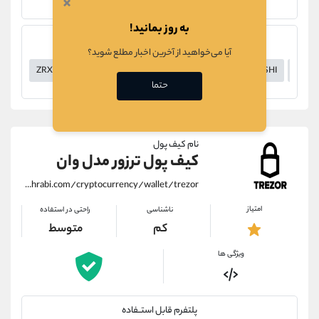
×
Android - iOS
به روز بمانید!
پشتیبانی از رمزارزهای
آیا می‌خواهید از آخرین اخبار مطلع شوید؟
ZRX
ZKS
ZIL
ZEN
ZEC
YOUC
YOOSHI
YGG
حتما
نام کیف پول
کیف پول ترزور مدل وان
https://alirezamehrabi.com/cryptocurrency/wallet/trezor
امتیاز
ناشناسی
راحتی در استفاده
کم
متوسط
ویژگی ها
پلتفرم قابل استــفاده