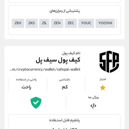
پشتیبانی از رمزارزهای
ZRX
ZKS
ZIL
ZEN
ZEC
YOUC
YOOSHI
YGG
نام کیف پول
کیف پول سیف پل
https://alirezamehrabi.com/cryptocurrency/wallet/safepal-wallet
امتیاز
ناشناسی
راحتی در استفاده
کم
راحت
ویژگی ها
پلتفرم قابل استــفاده