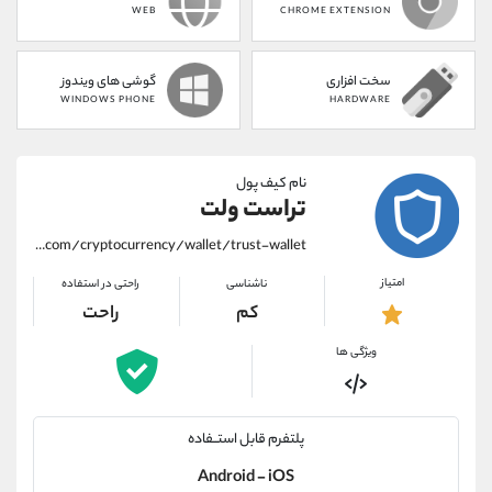
WEB
CHROME EXTENSION
سخت افزاری
گوشی های ویندوز
WINDOWS PHONE
HARDWARE
نام کیف پول
تراست ولت
https://alirezamehrabi.com/cryptocurrency/wallet/trust-wallet
امتیاز
ناشناسی
راحتی در استفاده
کم
راحت
ویژگی ها
پلتفرم قابل استــفاده
Android - iOS