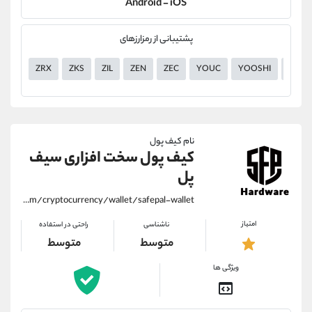
Android - iOS
پشتیبانی از رمزارزهای
ZRX
ZKS
ZIL
ZEN
ZEC
YOUC
YOOSHI
YGG
نام کیف پول
کیف پول سخت افزاری سیف
پل
https://alirezamehrabi.com/cryptocurrency/wallet/safepal-wallet
امتیاز
ناشناسی
راحتی در استفاده
متوسط
متوسط
ویژگی ها