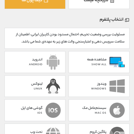
تاریخچه قیمت
کیف پول ها
کانال بله
@alirezamehrabi_official
انتخاب پلتفرم
مسئولیت بررسی وضعیت تحریم، احتمال مسدود بودن کاربران ایرانی، اطمینان از
سلامت سرویس دهی و اعتبارسنجی والت های زیر به عهده‌ی شما می باشد.
مشاهده همه
اندروید
ANDROID
SHOW ALL
ویندوز
لینوکس
LINUX
WINDOWS
سیستم‌عامل مک
گوشی های اپل
IOS
MAC OS
پلاگین کروم
تحت وب