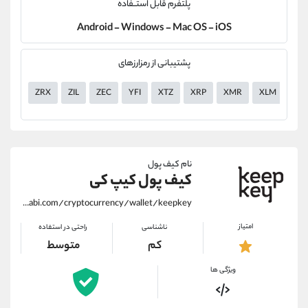
پلتفرم قابل استــفاده
Android - Windows - Mac OS - iOS
پشتیبانی از رمزارزهای
ZRX
ZIL
ZEC
YFI
XTZ
XRP
XMR
XLM
XE
نام کیف پول
کیف پول کیپ کی
https://alirezamehrabi.com/cryptocurrency/wallet/keepkey
امتیاز
ناشناسی
راحتی در استفاده
کم
متوسط
ویژگی ها