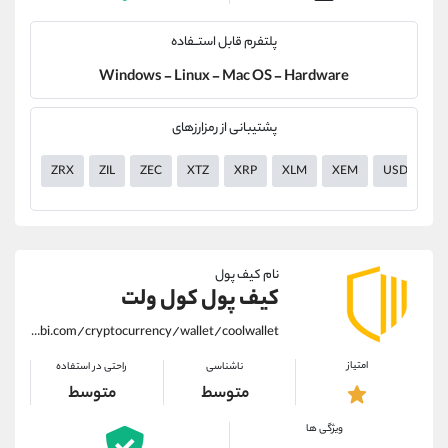
پلتفرم قابل استــفاده
Windows - Linux - Mac OS - Hardware
پشتیبانی از رمزارزهای
ZRX
ZIL
ZEC
XTZ
XRP
XLM
XEM
USDT
نام کیف پول
کیف پول کول ولت
https://alirezamehrabi.com/cryptocurrency/wallet/coolwallet
امتیاز
ناشناسی
راحتی در استفاده
متوسط
متوسط
ویژگی ها