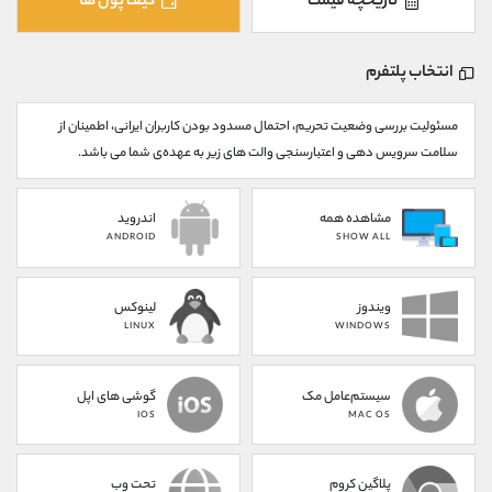
تاریخچه قیمت
کیف پول ها
کانال بله
@alirezamehrabi_official
انتخاب پلتفرم
مسئولیت بررسی وضعیت تحریم، احتمال مسدود بودن کاربران ایرانی، اطمینان از
سلامت سرویس دهی و اعتبارسنجی والت های زیر به عهده‌ی شما می باشد.
مشاهده همه
اندروید
ANDROID
SHOW ALL
ویندوز
لینوکس
LINUX
WINDOWS
سیستم‌عامل مک
گوشی های اپل
IOS
MAC OS
پلاگین کروم
تحت وب