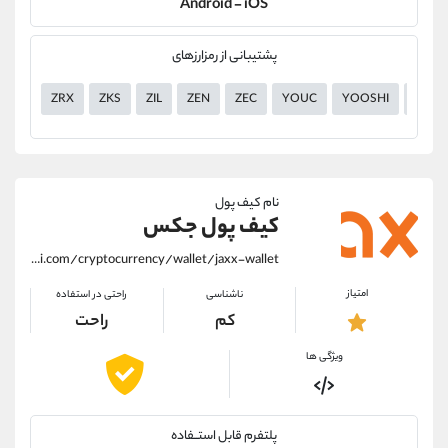
Android - iOS
پشتیبانی از رمزارزهای
ZRX
ZKS
ZIL
ZEN
ZEC
YOUC
YOOSHI
YGG
نام کیف پول
کیف پول جکس
https://alirezamehrabi.com/cryptocurrency/wallet/jaxx-wallet
امتیاز
ناشناسی
راحتی در استفاده
کم
راحت
ویژگی ها
پلتفرم قابل استــفاده