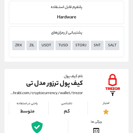
پلتفرم قابل استــفاده
Hardware
پشتیبانی از رمزارزهای
ZRX
ZIL
USDT
TUSD
STORJ
SNT
SALT
RLC
نام کیف پول
کیف پول ترزور مدل تی
https://alirezamehrabi.com/cryptocurrency/wallet/trezor
امتیاز
ناشناسی
راحتی در استفاده
کم
متوسط
ویژگی ها