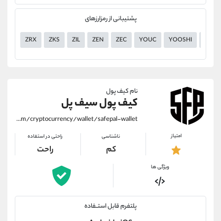
پشتیبانی از رمزارزهای
ZRX
ZKS
ZIL
ZEN
ZEC
YOUC
YOOSHI
YGG
نام کیف پول
کیف پول سیف پل
https://alirezamehrabi.com/cryptocurrency/wallet/safepal-wallet
امتیاز
ناشناسی
راحتی در استفاده
کم
راحت
ویژگی ها
پلتفرم قابل استــفاده