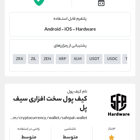
پلتفرم قابل استــفاده
Android - iOS - Hardware
پشتیبانی از رمزارزهای
ZRX
ZIL
ZEN
XRP
XLM
USDT
USDC
TUSD
نام کیف پول
کیف پول سخت افزاری سیف
پل
https://alirezamehrabi.com/cryptocurrency/wallet/safepal-wallet
امتیاز
ناشناسی
راحتی در استفاده
متوسط
متوسط