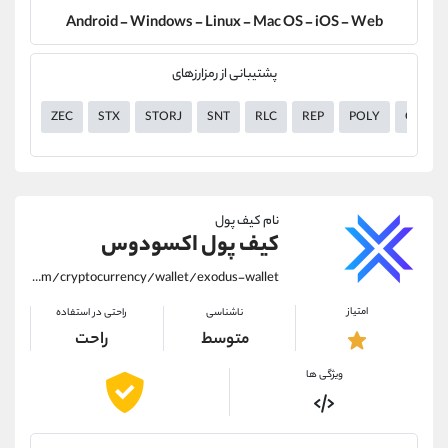
Android - Windows - Linux - Mac OS - iOS - Web
پشتیبانی از رمزارزهای
ZEC
STX
STORJ
SNT
RLC
REP
POLY
OMG
نام کیف پول
کیف پول اکسودوس
https://alirezamehrabi.com/cryptocurrency/wallet/exodus-wallet
امتیاز
ناشناسی
راحتی در استفاده
متوسط
راحت
ویژگی ها