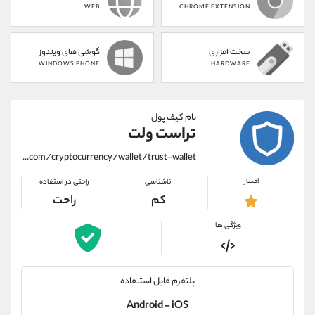
WEB
CHROME EXTENSION
سخت افزاری
گوشی های ویندوز
WINDOWS PHONE
HARDWARE
نام کیف پول
تراست ولت
https://alirezamehrabi.com/cryptocurrency/wallet/trust-wallet
امتیاز
ناشناسی
راحتی در استفاده
کم
راحت
ویژگی ها
پلتفرم قابل استــفاده
Android - iOS