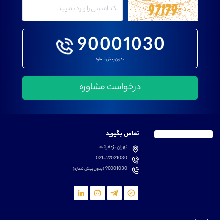
90001030
بدون پیش شماره
تماس بگیرید
تهران، زعفرانیه
021-22021030
90001030
(بدون پیش شماره)