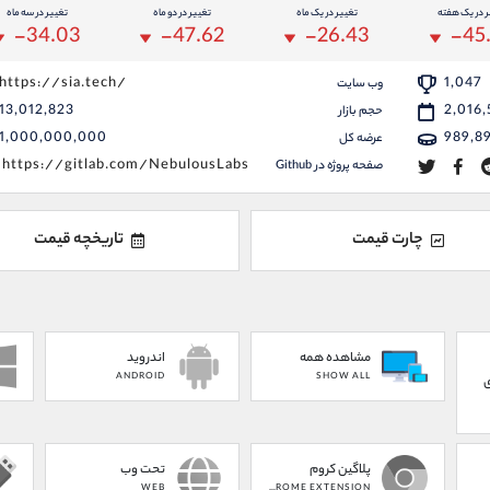
ر در یک هفته
تغییر در یک ماه
تغییر در دو ماه
تغییر در سه ماه
-34.03
-47.62
-26.43
-45
https://sia.tech/
1,047
وب سایت
13,012,823
2,016,
حجم بازار
1,000,000,000
989,8
عرضه کل
https://gitlab.com/NebulousLabs
صفحه پروژه در Github
چارت قیمت
تاریخچه قیمت
مشاهده همه
اندروید
ANDROID
SHOW ALL
ی
پلاگین کروم
تحت وب
WEB
CHROME EXTENSION