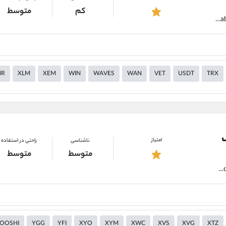
کم
متوسط
https://alirezamehrabi.com/cryptocurrency/wallet/ledger
MR
XLM
XEM
WIN
WAVES
WAN
VET
USDT
TRX
امتیاز
ناشناسی
راحتی در استفاده
متوسط
متوسط
https://alirezamehrabi.com/cryptocurrency/wallet/safepal-wallet
OOSHI
YGG
YFI
XYO
XYM
XWC
XVS
XVG
XTZ