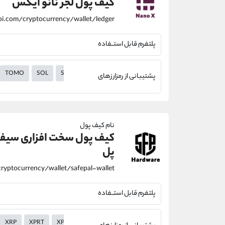
کیف پول لجر نانو ایکس
پلتفرم قابل استــفاده
TOMO
SOL
SC
RVN
QTUM
ont
NEO
NEAR
NA
پشتیبانی از رمزارزهای
نام کیف پول
کیف پول سخت افزاری سیف
پل
پلتفرم قابل استــفاده
XRP
XPRT
XPR
XMR
XLM
XHV
XEM
XEC
XDC