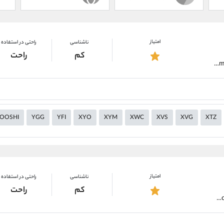
امتیاز
ناشناسی
راحتی در استفاده
کم
راحت
https://alirezamehrabi.com/cryptocurrency/wallet/trust-wallet
OOSHI
YGG
YFI
XYO
XYM
XWC
XVS
XVG
XTZ
امتیاز
ناشناسی
راحتی در استفاده
کم
راحت
https://alirezamehrabi.com/cryptocurrency/wallet/safepal-wallet