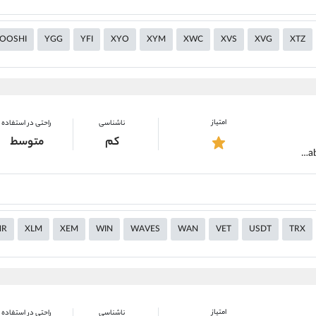
OOSHI
YGG
YFI
XYO
XYM
XWC
XVS
XVG
XTZ
امتیاز
ناشناسی
راحتی در استفاده
کم
متوسط
https://alirezamehrabi.com/cryptocurrency/wallet/ledger
MR
XLM
XEM
WIN
WAVES
WAN
VET
USDT
TRX
امتیاز
ناشناسی
راحتی در استفاده