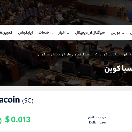
بان فروش
پشتیبان فروش
(یوسف فرخنده)
(فائزه تهرانی)
ل
بورس
سیگنال ارز دیجیتال
اخبار
خدمات
اپلیکیشن
کمپین آ
09194198792
موبایل
9101364784
شروع گفتگو
واتساپ
شروع گفتگ
@Armteam_admin_33
تلگرام
Armteam_admin_104
ارز دیجیتال سیا کوین
لیست کیف پول های ارز دیجیتال سیا کوین
118
داخلی
04
سیا کوین
acoin
(SC)
$ 0.013
قیمت‌لحظه‌ای
به‌دلار Dollar