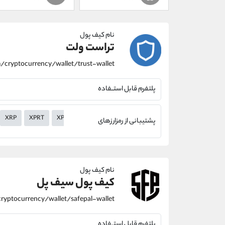
نام کیف پول
تراست ولت
پلتفرم قابل استــفاده
XRP
XPRT
XPR
XMR
XLM
XHV
XEM
XEC
XDC
پشتیبانی از رمزارزهای
نام کیف پول
کیف پول سیف پل
پلتفرم قابل استــفاده