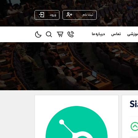
ثبت نام
ورود
پشتیبان فروش
(ایمان پوراسماعیلی)
موزشی
تماس
درباره ما
0
موبایل
09927779040
و
واتساپ
شروع گفتگو
@
تلگرام
@Armteam_admin_por
1
داخلی
107
021-22021030
021-22021040
Si
90001030
@alireza.mehrabii
@alirezamehrabi_com
@alirezamehrabi_official