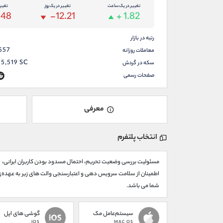
تغییر در یک ساعت
تغییر در یک روز
تغیی
.48
-12.21
+ 1.82
رتبه در بازار
557
معاملات روزانه
95,519
SC
سکه در گردش
صفحات رسمی
معرفی
انتخاب پلتفرم
مسئولیت بررسی وضعیت تحریم، احتمال مسدود بودن کاربران ایرانی،
اطمینان از سلامت سرویس دهی و اعتبارسنجی والت های زیر به عهده‌
شما می باشد.
سیستم‌عامل مک
گوشی های اپل
IOS
MAC OS