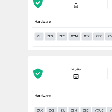
Hardware
ZIL
ZEN
ZEC
XYM
XTZ
XRP
X
ویژگی ها
Hardware
ZRX
ZKS
ZIL
ZEN
ZEC
YOUC
Y