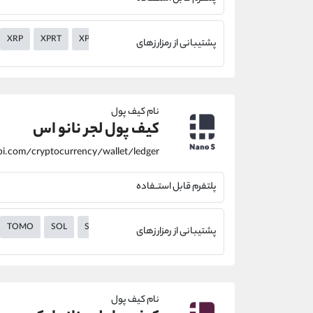
XRP
XPRT
XPR
XMR
XLM
XHV
XEM
XEC
XDC
پشتیبانی از رمزارزهای
نام کیف پول
کیف پول لجر نانو اس
پلتفرم قابل استــفاده
TOMO
SOL
SC
RVN
QTUM
ont
NEO
NEAR
NA
پشتیبانی از رمزارزهای
نام کیف پول