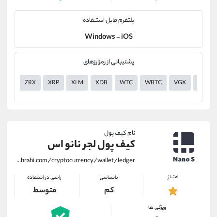
پلتفرم قابل استــفاده
Windows - iOS
پشتیبانی از رمزارزهای
ZRX
XRP
XLM
XDB
WTC
WBTC
VGX
VERI
نام کیف پول
کیف پول لجر نانو اس
https://alirezamehrabi.com/cryptocurrency/wallet/ledger
امتیاز
ناشناسی
راحتی در استفاده
کم
متوسط
ویژگی ها