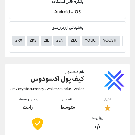
پلتفرم قابل استــفاده
Android - iOS
پشتیبانی از رمزارزهای
ZRX
ZKS
ZIL
ZEN
ZEC
YOUC
YOOSHI
YGG
نام کیف پول
کیف پول اکسودوس
https://alirezamehrabi.com/cryptocurrency/wallet/exodus-wallet
امتیاز
ناشناسی
راحتی در استفاده
متوسط
راحت
ویژگی ها