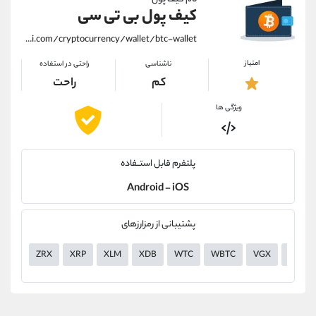
کیف پول بی تی سی
https://alirezamehrabi.com/cryptocurrency/wallet/btc-wallet
امتیاز
ناشناسی
راحتی در استفاده
کم
راحت
ویژگی ها
پلتفرم قابل استــفاده
Android - iOS
پشتیبانی از رمزارزهای
ZRX
XRP
XLM
XDB
WTC
WBTC
VGX
VERI