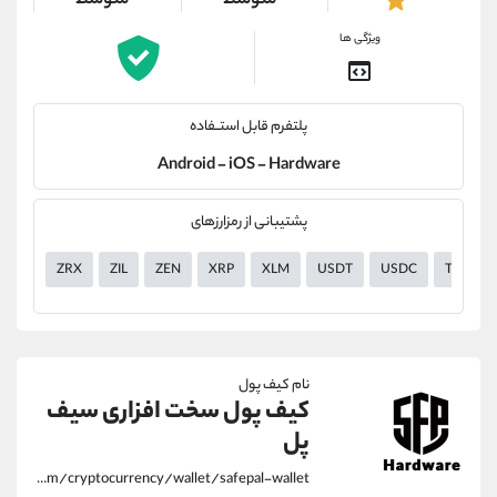
متوسط
متوسط
ویژگی ها
پلتفرم قابل استــفاده
Android - iOS - Hardware
پشتیبانی از رمزارزهای
ZRX
ZIL
ZEN
XRP
XLM
USDT
USDC
TUSD
نام کیف پول
کیف پول سخت افزاری سیف
پل
https://alirezamehrabi.com/cryptocurrency/wallet/safepal-wallet