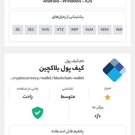
Android - Windows - iOS
پشتیبانی از رمزارزهای
ZIL
ZEC
XVG
XTZ
XRP
XLM
XEM
WAVES
نام کیف پول
کیف پول بلاکچین
https://alirezamehrabi.com/cryptocurrency/wallet/blockchain-wallet
امتیاز
ناشناسی
راحتی در استفاده
متوسط
راحت
ویژگی ها
پلتفرم قابل استــفاده