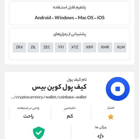
پلتفرم قابل استــفاده
Android - Windows - Mac OS - iOS
پشتیبانی از رمزارزهای
ZRX
ZIL
ZEC
YFI
XTZ
XRP
XMR
XLM
XE
نام کیف پول
کیف پول کوین بیس
https://alirezamehrabi.com/cryptocurrency/wallet/coinbase-wallet
امتیاز
ناشناسی
راحتی در استفاده
کم
راحت
ویژگی ها