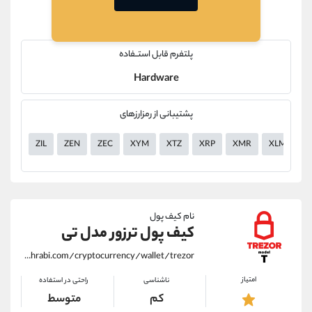
پلتفرم قابل استــفاده
Hardware
پشتیبانی از رمزارزهای
ZIL
ZEN
ZEC
XYM
XTZ
XRP
XMR
XLM
X
نام کیف پول
کیف پول ترزور مدل تی
https://alirezamehrabi.com/cryptocurrency/wallet/trezor
امتیاز
ناشناسی
راحتی در استفاده
کم
متوسط