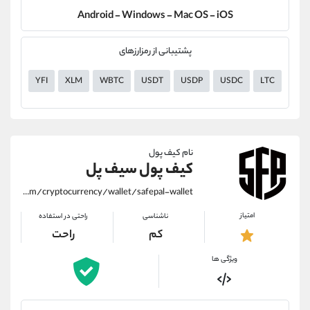
Android - Windows - Mac OS - iOS
پشتیبانی از رمزارزهای
YFI
XLM
WBTC
USDT
USDP
USDC
LTC
ETH
نام کیف پول
کیف پول سیف پل
https://alirezamehrabi.com/cryptocurrency/wallet/safepal-wallet
امتیاز
ناشناسی
راحتی در استفاده
کم
راحت
ویژگی ها