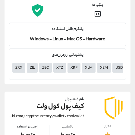
ویژگی ها
پلتفرم قابل استــفاده
Windows - Linux - Mac OS - Hardware
پشتیبانی از رمزارزهای
ZRX
ZIL
ZEC
XTZ
XRP
XLM
XEM
USDT
نام کیف پول
کیف پول کول ولت
https://alirezamehrabi.com/cryptocurrency/wallet/coolwallet
امتیاز
ناشناسی
راحتی در استفاده