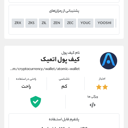
پشتیبانی از رمزارزهای
ZRX
ZKS
ZIL
ZEN
ZEC
YOUC
YOOSHI
YGG
نام کیف پول
کیف پول اتمیک
https://alirezamehrabi.com/cryptocurrency/wallet/atomic-wallet
امتیاز
ناشناسی
راحتی در استفاده
کم
راحت
ویژگی ها
پلتفرم قابل استــفاده