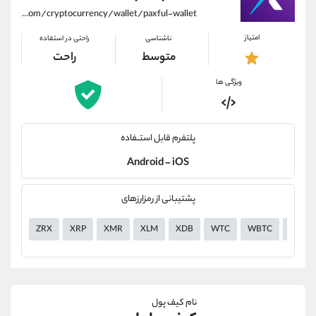
https://alirezamehrabi.com/cryptocurrency/wallet/paxful-wallet
امتیاز
ناشناسی
راحتی در استفاده
متوسط
راحت
ویژگی ها
پلتفرم قابل استــفاده
Android - iOS
پشتیبانی از رمزارزهای
ZRX
XRP
XMR
XLM
XDB
WTC
WBTC
VGX
نام کیف پول