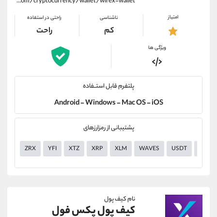
https://alirezamehrabi.com/cryptocurrency/wallet/wirex-wallet
امتیاز
ناشناسی
راحتی در استفاده
کم
راحت
ویژگی ها
پلتفرم قابل استــفاده
Android - Windows - Mac OS - iOS
پشتیبانی از رمزارزهای
ZRX
YFI
XTZ
XRP
XLM
WAVES
USDT
USDP
نام کیف پول
کیف پول پکس فول