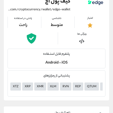
کیف پول اج
https://alirezamehrabi.com/cryptocurrency/wallet/edge-wallet
امتیاز
ناشناسی
راحتی در استفاده
متوسط
راحت
ویژگی ها
پلتفرم قابل استــفاده
Android - iOS
پشتیبانی از رمزارزهای
XTZ
XRP
XMR
XLM
RVN
REP
QTUM
LTC
نام کیف پول