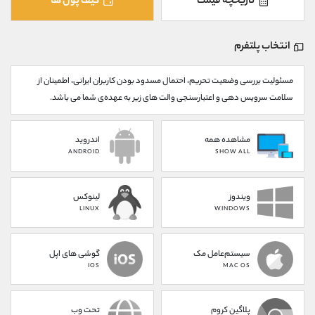
تاریخچه قیمت
کیف پول ها
کانال بله
@alirezamehrabi_official
انتخاب پلتفرم
مسئولیت بررسی وضعیت تحریم، احتمال مسدود بودن کاربران ایرانی، اطمینان از
سلامت سرویس دهی و اعتبارسنجی والت های زیر به عهده‌ی شما می باشد.
مشاهده همه
اندروید
ANDROID
SHOW ALL
ویندوز
لینوکس
LINUX
WINDOWS
سیستم‌عامل مک
گوشی های اپل
IOS
MAC OS
پلاگین کروم
تحت وب